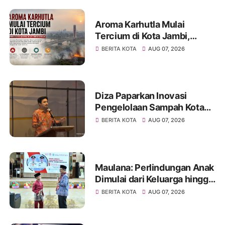
Aroma Karhutla Mulai
Tercium di Kota Jambi,
Warga Diminta Waspada
BERITA KOTA
AUG 07, 2026
Hadapi Puncak Kemarau
Diza Paparkan Inovasi
Pengelolaan Sampah Kota
Jambi di Forum UCLG
BERITA KOTA
AUG 07, 2026
ASPAC, Dorong Kolaborasi
Menuju Kota Berkelanjutan
Maulana: Perlindungan Anak
Dimulai dari Keluarga hingga
Ruang Publik yang Ramah
BERITA KOTA
AUG 07, 2026