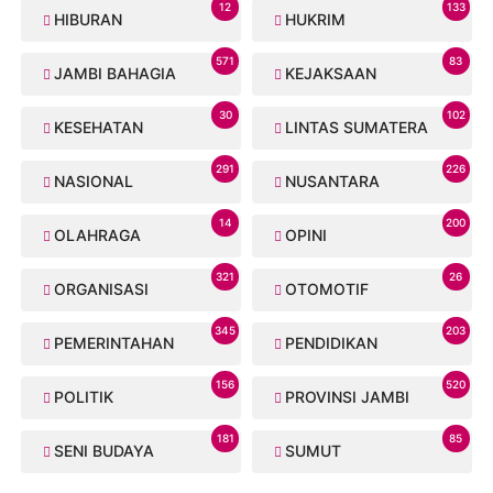
12
133
HIBURAN
HUKRIM
571
83
JAMBI BAHAGIA
KEJAKSAAN
30
102
KESEHATAN
LINTAS SUMATERA
291
226
NASIONAL
NUSANTARA
14
200
OLAHRAGA
OPINI
321
26
ORGANISASI
OTOMOTIF
345
203
PEMERINTAHAN
PENDIDIKAN
156
520
POLITIK
PROVINSI JAMBI
181
85
SENI BUDAYA
SUMUT