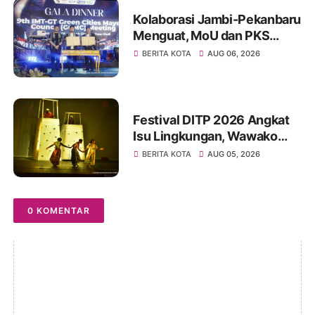
Kolaborasi Jambi-Pekanbaru
Menguat, MoU dan PKS
Ditandatangani pada Gala
BERITA KOTA
AUG 06, 2026
Dinner GCMC IMT-GT ke-9
Tahun 2026
Festival DITP 2026 Angkat
Isu Lingkungan, Wawako
Diza Apresiasi Karya
BERITA KOTA
AUG 05, 2026
Seniman Jambi
0 KOMENTAR