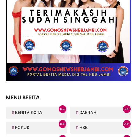
MENU BERITA
656
599
BERITA KOTA
DAERAH
663
207
FOKUS
HBB