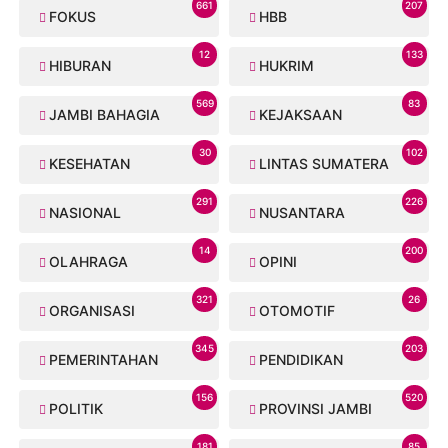
661
207
FOKUS
HBB
12
133
HIBURAN
HUKRIM
569
83
JAMBI BAHAGIA
KEJAKSAAN
30
102
KESEHATAN
LINTAS SUMATERA
291
226
NASIONAL
NUSANTARA
14
200
OLAHRAGA
OPINI
321
26
ORGANISASI
OTOMOTIF
345
203
PEMERINTAHAN
PENDIDIKAN
156
520
POLITIK
PROVINSI JAMBI
181
85