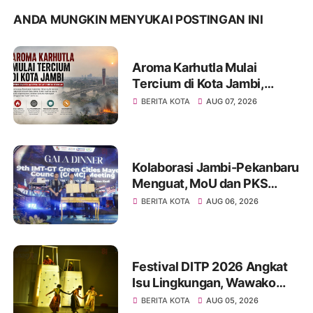
ANDA MUNGKIN MENYUKAI POSTINGAN INI
Aroma Karhutla Mulai
Tercium di Kota Jambi,
Warga Diminta Waspada
BERITA KOTA
AUG 07, 2026
Hadapi Puncak Kemarau
Kolaborasi Jambi-Pekanbaru
Menguat, MoU dan PKS
Ditandatangani pada Gala
BERITA KOTA
AUG 06, 2026
Dinner GCMC IMT-GT ke-9
Tahun 2026
Festival DITP 2026 Angkat
Isu Lingkungan, Wawako
Diza Apresiasi Karya
BERITA KOTA
AUG 05, 2026