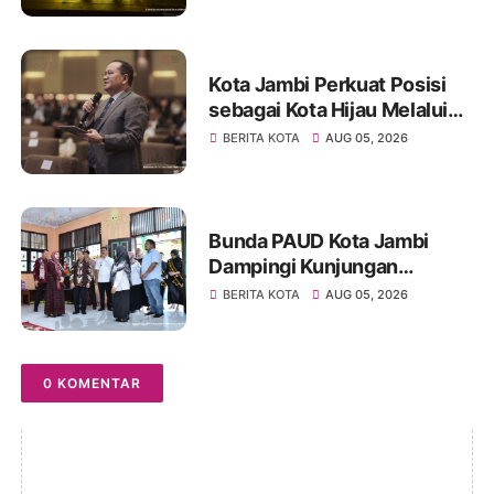
Seniman Jambi
Kota Jambi Perkuat Posisi
sebagai Kota Hijau Melalui
Forum Internasional IMT-GT
BERITA KOTA
AUG 05, 2026
GCMC 2026
Bunda PAUD Kota Jambi
Dampingi Kunjungan
Kemendikdasmen, Perkuat
BERITA KOTA
AUG 05, 2026
Kolaborasi Wujudkan PAUD
Berkualitas dan Generasi
Emas 2045
0 KOMENTAR