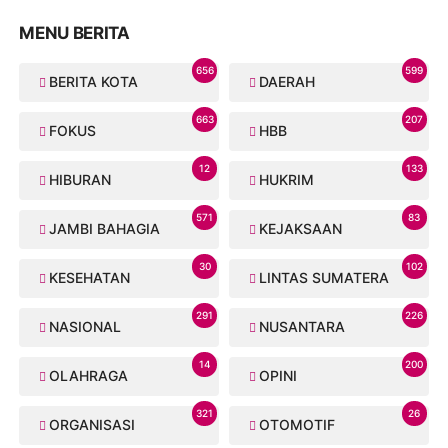
MENU BERITA
656
599
BERITA KOTA
DAERAH
663
207
FOKUS
HBB
12
133
HIBURAN
HUKRIM
571
83
JAMBI BAHAGIA
KEJAKSAAN
30
102
KESEHATAN
LINTAS SUMATERA
291
226
NASIONAL
NUSANTARA
14
200
OLAHRAGA
OPINI
321
26
ORGANISASI
OTOMOTIF