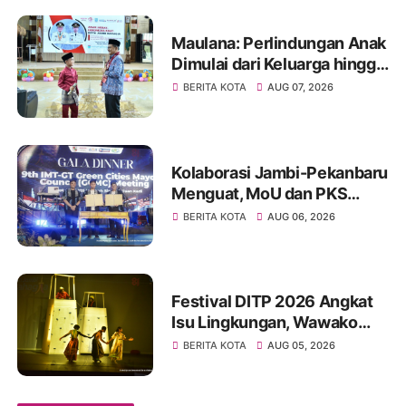
Maulana: Perlindungan Anak
Dimulai dari Keluarga hingga
Ruang Publik yang Ramah
BERITA KOTA
AUG 07, 2026
Kolaborasi Jambi-Pekanbaru
Menguat, MoU dan PKS
Ditandatangani pada Gala
BERITA KOTA
AUG 06, 2026
Dinner GCMC IMT-GT ke-9
Tahun 2026
Festival DITP 2026 Angkat
Isu Lingkungan, Wawako
Diza Apresiasi Karya
BERITA KOTA
AUG 05, 2026
Seniman Jambi