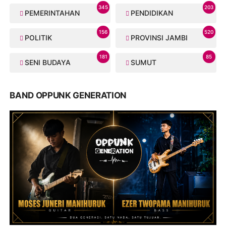
345
203
PEMERINTAHAN
PENDIDIKAN
156
520
POLITIK
PROVINSI JAMBI
181
85
SENI BUDAYA
SUMUT
BAND OPPUNK GENERATION