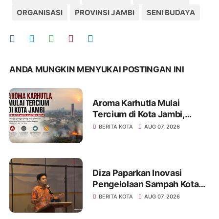
ORGANISASI
PROVINSI JAMBI
SENI BUDAYA
ANDA MUNGKIN MENYUKAI POSTINGAN INI
Aroma Karhutla Mulai
Tercium di Kota Jambi,
Warga Diminta Waspada
BERITA KOTA
AUG 07, 2026
Hadapi Puncak Kemarau
Diza Paparkan Inovasi
Pengelolaan Sampah Kota
Jambi di Forum UCLG
BERITA KOTA
AUG 07, 2026
ASPAC, Dorong Kolaborasi
Menuju Kota Berkelanjutan