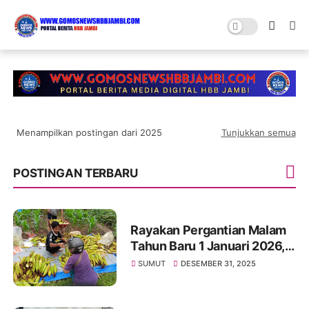
Menampilkan postingan dari 2025
Tunjukkan semua
POSTINGAN TERBARU
Rayakan Pergantian Malam
Tahun Baru 1 Januari 2026,
Warga Jambi Pilih Doa
SUMUT
DESEMBER 31, 2025
Bersama dan Bakar Jagung
di Depan Rumah