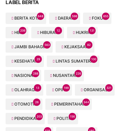
LABEL BERITA
648
598
655
BERITA KOTA
DAERAH
FOKUS
206
12
131
HBB
HIBURAN
HUKRIM
563
82
JAMBI BAHAGIA
KEJAKSAAN
29
100
KESEHATAN
LINTAS SUMATERA
288
226
NASIONAL
NUSANTARA
13
199
321
OLAHRAGA
OPINI
ORGANISASI
26
344
OTOMOTIF
PEMERINTAHAN
203
156
PENDIDIKAN
POLITIK
519
180