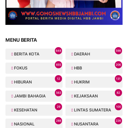
MENU BERITA
648
598
BERITA KOTA
DAERAH
655
206
FOKUS
HBB
12
131
HIBURAN
HUKRIM
563
82
JAMBI BAHAGIA
KEJAKSAAN
29
100
KESEHATAN
LINTAS SUMATERA
288
226
NASIONAL
NUSANTARA