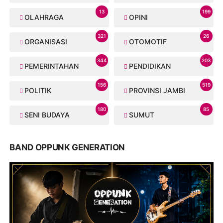
13
199
OLAHRAGA
OPINI
321
26
ORGANISASI
OTOMOTIF
344
203
PEMERINTAHAN
PENDIDIKAN
156
519
POLITIK
PROVINSI JAMBI
180
85
SENI BUDAYA
SUMUT
BAND OPPUNK GENERATION