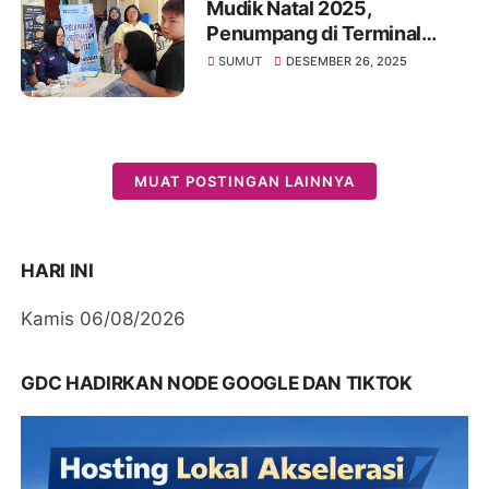
Mudik Natal 2025,
Penumpang di Terminal
Alam Barajo Kota Jambi
SUMUT
DESEMBER 26, 2025
Nikmati Cek Kesehatan
Gratis
MUAT POSTINGAN LAINNYA
HARI INI
Kamis 06/08/2026
GDC HADIRKAN NODE GOOGLE DAN TIKTOK