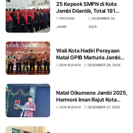
25 Kepsek SMPN di Kota
Jambi Dilantik, Total 181
Kepsek Jenjang PAUD, TK,
PROVINSI
DESEMBER 30,
SD, Hingga SMP Negeri
JAMBI
2025
Wali Kota Hadiri Perayaan
Natal GPIB Marturia Jambi
Ajak Umat Kristiani Menjadi
SENI BUDAYA
DESEMBER 28, 2025
Mitra Mewujudkan Kota
Jambi Bahagia
Natal Oikumene Jambi 2025,
Harmoni Iman Rajut Kota
Jambi yang Bahagia
SENI BUDAYA
DESEMBER 27, 2025