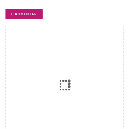
Dua Tersangka Diserahkan
ke Penuntut Umum
0 KOMENTAR