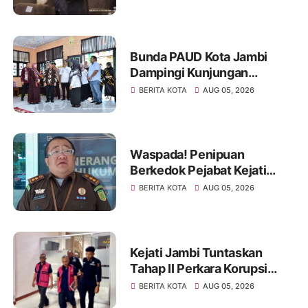
GCMC 2026
Bunda PAUD Kota Jambi
Dampingi Kunjungan
Kemendikdasmen, Perkuat
BERITA KOTA
AUG 05, 2026
Kolaborasi Wujudkan PAUD
Berkualitas dan Generasi
Emas 2045
Waspada! Penipuan
Berkedok Pejabat Kejati
Jambi, Warga Diminta
BERITA KOTA
AUG 05, 2026
Segera Lapor Jika Dihubungi
Kejati Jambi Tuntaskan
Tahap II Perkara Korupsi
Pengadaan Tanah Akses
BERITA KOTA
AUG 05, 2026
Pelabuhan Ujung Jabung,