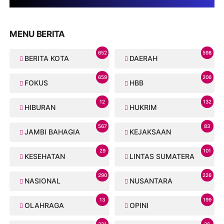
MENU BERITA
652
598
BERITA KOTA
DAERAH
659
206
FOKUS
HBB
12
132
HIBURAN
HUKRIM
567
83
JAMBI BAHAGIA
KEJAKSAAN
29
101
KESEHATAN
LINTAS SUMATERA
290
226
NASIONAL
NUSANTARA
13
199
OLAHRAGA
OPINI
321
26