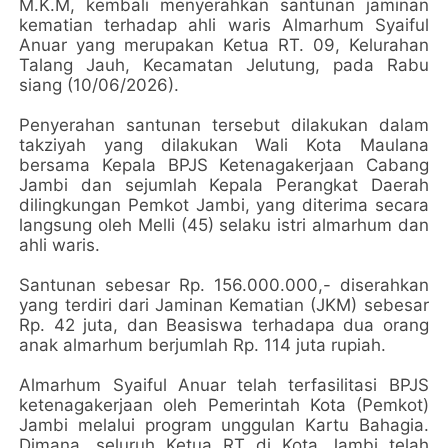
M.K.M, kembali menyerahkan santunan jaminan
kematian terhadap ahli waris Almarhum Syaiful
Anuar yang merupakan Ketua RT. 09, Kelurahan
Talang Jauh, Kecamatan Jelutung, pada Rabu
siang (10/06/2026).
Penyerahan santunan tersebut dilakukan dalam
takziyah yang dilakukan Wali Kota Maulana
bersama Kepala BPJS Ketenagakerjaan Cabang
Jambi dan sejumlah Kepala Perangkat Daerah
dilingkungan Pemkot Jambi, yang diterima secara
langsung oleh Melli (45) selaku istri almarhum dan
ahli waris.
Santunan sebesar Rp. 156.000.000,- diserahkan
yang terdiri dari Jaminan Kematian (JKM) sebesar
Rp. 42 juta, dan Beasiswa terhadapa dua orang
anak almarhum berjumlah Rp. 114 juta rupiah.
Almarhum Syaiful Anuar telah terfasilitasi BPJS
ketenagakerjaan oleh Pemerintah Kota (Pemkot)
Jambi melalui program unggulan Kartu Bahagia.
Dimana, seluruh Ketua RT di Kota Jambi telah