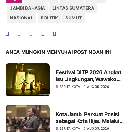
JAMBI BAHAGIA
LINTAS SUMATERA
NASIONAL
POLITIK
SUMUT
ANDA MUNGKIN MENYUKAI POSTINGAN INI
Festival DITP 2026 Angkat
Isu Lingkungan, Wawako
Diza Apresiasi Karya
BERITA KOTA
AUG 05, 2026
Seniman Jambi
Kota Jambi Perkuat Posisi
sebagai Kota Hijau Melalui
Forum Internasional IMT-GT
BERITA KOTA
AUG 05, 2026