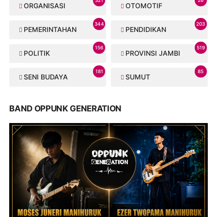
ORGANISASI
OTOMOTIF
344
203
PEMERINTAHAN
PENDIDIKAN
156
519
POLITIK
PROVINSI JAMBI
181
85
SENI BUDAYA
SUMUT
BAND OPPUNK GENERATION