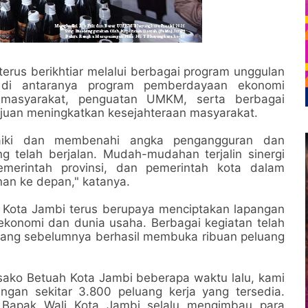
rus berikhtiar melalui berbagai program unggulan
 di antaranya program pemberdayaan ekonomi
masyarakat, penguatan UMKM, serta berbagai
ujuan meningkatkan kesejahteraan masyarakat.
aiki dan membenahi angka pengangguran dan
g telah berjalan. Mudah-mudahan terjalin sinergi
emerintah provinsi, dan pemerintah kota dalam
n ke depan," katanya.
Kota Jambi terus berupaya menciptakan lapangan
ekonomi dan dunia usaha. Berbagai kegiatan telah
 yang sebelumnya berhasil membuka ribuan peluang
usako Betuah Kota Jambi beberapa waktu lalu, kami
ngan sekitar 3.800 peluang kerja yang tersedia.
n Bapak Wali Kota Jambi selalu mengimbau para