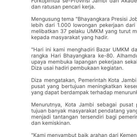
Forkopimda se-Provinsi Jambi dan Akade
dan ratusan pencari kerja.
Mengusung tema "Bhayangkara Presisi Job
lebih dari 1.000 lowongan pekerjaan dari
melibatkan 37 pelaku UMKM yang turut
kepada masyarakat yang hadir.
"Hari ini kami menghadiri Bazar UMKM dan
rangka Hari Bhayangkara ke-80. Alhamdul
upaya membuka lapangan pekerjaan seka
Diza usai hadiri pembukaan kegiatan.
Diza mengatakan, Pemerintah Kota Jamb
pusat yang bertujuan meningkatkan kese
yang dapat berdampak terhadap menurunk
Menurutnya, Kota Jambi sebagai pusat 
tujuan banyak masyarakat pendatang yang 
menjadi tantangan tersendiri bagi peme
dan kemiskinan.
"Kami menyambut baik arahan dari Kement