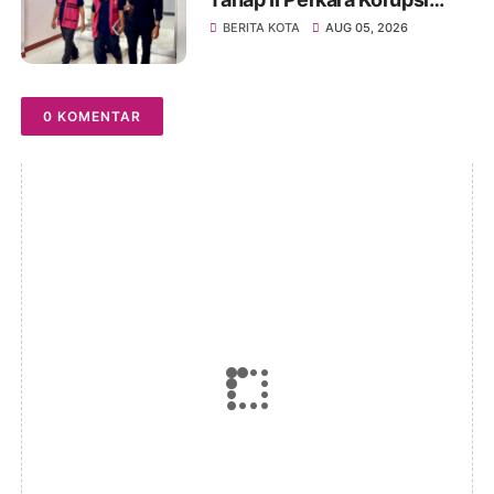
Pengadaan Tanah Akses
BERITA KOTA
AUG 05, 2026
Pelabuhan Ujung Jabung,
Dua Tersangka Diserahkan
ke Penuntut Umum
0 KOMENTAR