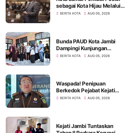
sebagai Kota Hijau Melalui
Forum Internasional IMT-GT
BERITA KOTA
AUG 05, 2026
GCMC 2026
Bunda PAUD Kota Jambi
Dampingi Kunjungan
Kemendikdasmen, Perkuat
BERITA KOTA
AUG 05, 2026
Kolaborasi Wujudkan PAUD
Berkualitas dan Generasi
Emas 2045
Waspada! Penipuan
Berkedok Pejabat Kejati
Jambi, Warga Diminta
BERITA KOTA
AUG 05, 2026
Segera Lapor Jika Dihubungi
Kejati Jambi Tuntaskan
Tahap II Perkara Korupsi