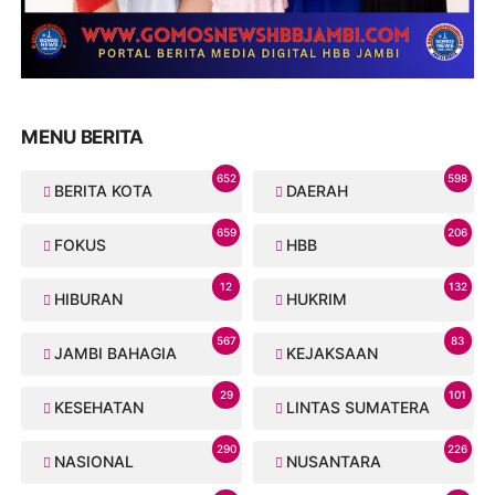
MENU BERITA
652
598
BERITA KOTA
DAERAH
659
206
FOKUS
HBB
12
132
HIBURAN
HUKRIM
567
83
JAMBI BAHAGIA
KEJAKSAAN
29
101
KESEHATAN
LINTAS SUMATERA
290
226
NASIONAL
NUSANTARA