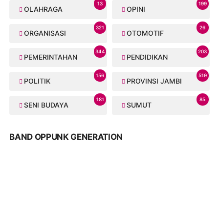
13
199
OLAHRAGA
OPINI
321
26
ORGANISASI
OTOMOTIF
344
203
PEMERINTAHAN
PENDIDIKAN
156
519
POLITIK
PROVINSI JAMBI
181
85
SENI BUDAYA
SUMUT
BAND OPPUNK GENERATION