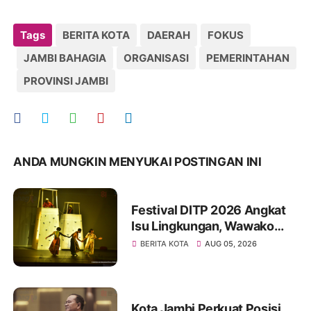
Tags
BERITA KOTA
DAERAH
FOKUS
JAMBI BAHAGIA
ORGANISASI
PEMERINTAHAN
PROVINSI JAMBI
ANDA MUNGKIN MENYUKAI POSTINGAN INI
Festival DITP 2026 Angkat
Isu Lingkungan, Wawako
Diza Apresiasi Karya
BERITA KOTA
AUG 05, 2026
Seniman Jambi
Kota Jambi Perkuat Posisi