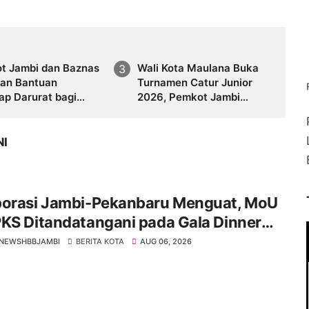
t Jambi dan Baznas
Wali Kota Maulana Buka
kan Bantuan
Turnamen Catur Junior
ap Darurat bagi
2026, Pemkot Jambi
n Kebakaran Asrama
Siapkan Fasilitas Olahraga
 Jambi
Baru untuk Anak Muda
Kota Jambi
NI
borasi Jambi-Pekanbaru Menguat, MoU
KS Ditandatangani pada Gala Dinner
 IMT-GT ke-9 Tahun 2026
NEWSHBBJAMBI
BERITA KOTA
AUG 06, 2026