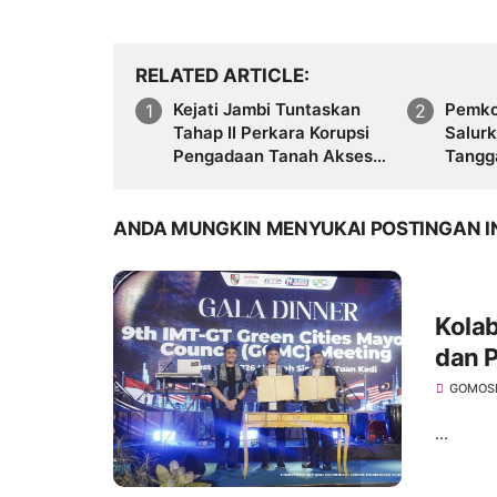
RELATED ARTICLE
Kejati Jambi Tuntaskan
Pemko
Tahap II Perkara Korupsi
Salur
Pengadaan Tanah Akses
Tangg
Pelabuhan Ujung Jabung,
Korba
Dua Tersangka
Polda
Diserahkan ke Penuntut
ANDA MUNGKIN MENYUKAI POSTINGAN I
Umum
Kola
dan P
GCMC
GOMOS
...