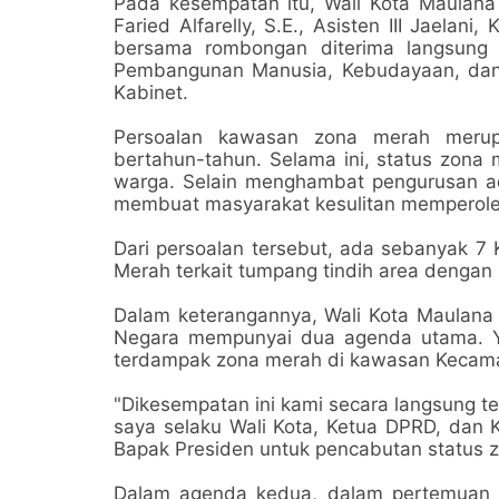
Pada kesempatan itu, Wali Kota Maulana
Faried Alfarelly, S.E., Asisten III Jaela
bersama rombongan diterima langsung 
Pembangunan Manusia, Kebudayaan, dan 
Kabinet.
Persoalan kawasan zona merah merupa
bertahun-tahun. Selama ini, status zona
warga. Selain menghambat pengurusan adm
membuat masyarakat kesulitan memperoleh
Dari persoalan tersebut, ada sebanyak 7 
Merah terkait tumpang tindih area dengan
Dalam keterangannya, Wali Kota Maulana 
Negara mempunyai dua agenda utama. Ya
terdampak zona merah di kawasan Kecamat
"Dikesempatan ini kami secara langsung t
saya selaku Wali Kota, Ketua DPRD, dan 
Bapak Presiden untuk pencabutan status z
Dalam agenda kedua, dalam pertemuan 