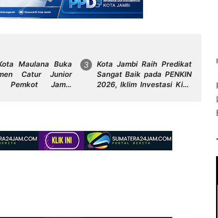
Kota Maulana Buka
Kota Jambi Raih Predikat
men Catur Junior
Sangat Baik pada PENKIN
, Pemkot Jambi
2026, Iklim Investasi Kian
n Fasilitas Olahraga
Kondusif dan Ekonomi
 untuk Anak Muda
Terus Tumbuh
Jambi