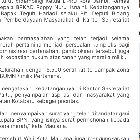
 turut didampingi Ketua DPRD Kota Jambi, Kemas
ni, Kepala BPKAD Poppy Nurul Isnaini. Kedatangannya
Bapak Teguh Hariadi selaku Plt. Deputi Bidang
Pemberdayaan Masyarakat di Kantor Sekretariat
kan permasalahan yang telah terjadi selama
 merah pertamina menjadi persoalan kompleks bagi
inistrasi pertanahan, pemblokiran tersebut juga
 kepastian hukum atas tanah yang mereka miliki.
Kelurahan dengan 5.500 sertifikat terdampak Zona
 BUMN / milik Pertamina.
mengatakan, kedatangannya di Kantor Sekretariat
itu, penyampaian aspirasi dari masyarakat yang
an Kotabaru sebagai prioritas.
elah menyampaikan surat yang telah ditandatangani
Kepala BPN, yang isinya surat permohonan kepada
ona merah," kata Maulana.
tersebut Wali Kota Maulana juga mengungkapkan