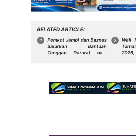
RELATED ARTICLE
Pemkot Jambi dan Baznas
Wali 
Salurkan Bantuan
Turna
Tanggap Darurat bagi
2026
Korban Kebakaran Asrama
Siapka
Polda Jambi
Baru
Kota 