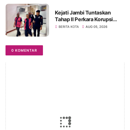
Kejati Jambi Tuntaskan
Tahap II Perkara Korupsi
Pengadaan Tanah Akses
BERITA KOTA
AUG 05, 2026
Pelabuhan Ujung Jabung,
Dua Tersangka Diserahkan
ke Penuntut Umum
0 KOMENTAR