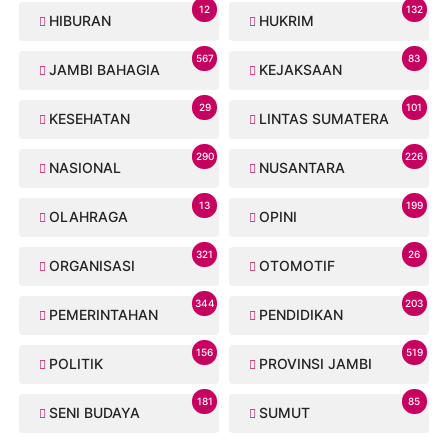
12
132
HIBURAN
HUKRIM
567
83
JAMBI BAHAGIA
KEJAKSAAN
29
101
KESEHATAN
LINTAS SUMATERA
290
226
NASIONAL
NUSANTARA
13
199
OLAHRAGA
OPINI
321
26
ORGANISASI
OTOMOTIF
344
203
PEMERINTAHAN
PENDIDIKAN
156
519
POLITIK
PROVINSI JAMBI
181
85
SENI BUDAYA
SUMUT