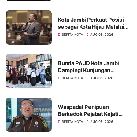
Kota Jambi Perkuat Posisi
sebagai Kota Hijau Melalui
Forum Internasional IMT-GT
BERITA KOTA
AUG 05, 2026
GCMC 2026
Bunda PAUD Kota Jambi
Dampingi Kunjungan
Kemendikdasmen, Perkuat
BERITA KOTA
AUG 05, 2026
Kolaborasi Wujudkan PAUD
Berkualitas dan Generasi
Emas 2045
Waspada! Penipuan
Berkedok Pejabat Kejati
Jambi, Warga Diminta
BERITA KOTA
AUG 05, 2026
Segera Lapor Jika Dihubungi