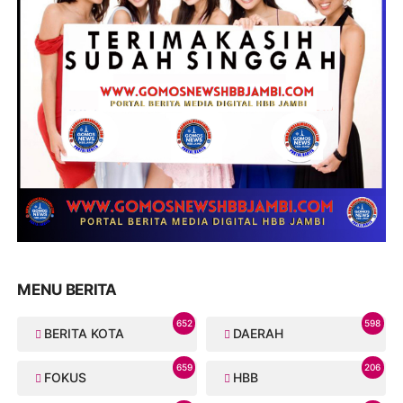
MENU BERITA
652
598
BERITA KOTA
DAERAH
659
206
FOKUS
HBB