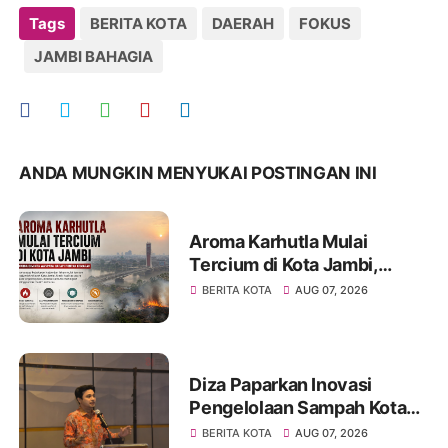
Tags
BERITA KOTA
DAERAH
FOKUS
JAMBI BAHAGIA
ANDA MUNGKIN MENYUKAI POSTINGAN INI
Aroma Karhutla Mulai
Tercium di Kota Jambi,
Warga Diminta Waspada
BERITA KOTA
AUG 07, 2026
Hadapi Puncak Kemarau
Diza Paparkan Inovasi
Pengelolaan Sampah Kota
Jambi di Forum UCLG
BERITA KOTA
AUG 07, 2026