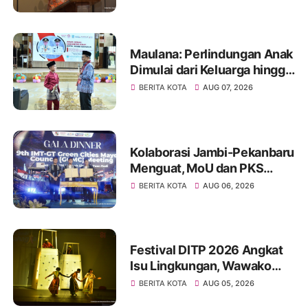
ASPAC, Dorong Kolaborasi
Menuju Kota Berkelanjutan
Maulana: Perlindungan Anak
Dimulai dari Keluarga hingga
Ruang Publik yang Ramah
BERITA KOTA
AUG 07, 2026
Kolaborasi Jambi-Pekanbaru
Menguat, MoU dan PKS
Ditandatangani pada Gala
BERITA KOTA
AUG 06, 2026
Dinner GCMC IMT-GT ke-9
Tahun 2026
Festival DITP 2026 Angkat
Isu Lingkungan, Wawako
Diza Apresiasi Karya
BERITA KOTA
AUG 05, 2026
Seniman Jambi