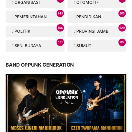
ORGANISASI
OTOMOTIF
345
203
PEMERINTAHAN
PENDIDIKAN
156
520
POLITIK
PROVINSI JAMBI
181
85
SENI BUDAYA
SUMUT
BAND OPPUNK GENERATION