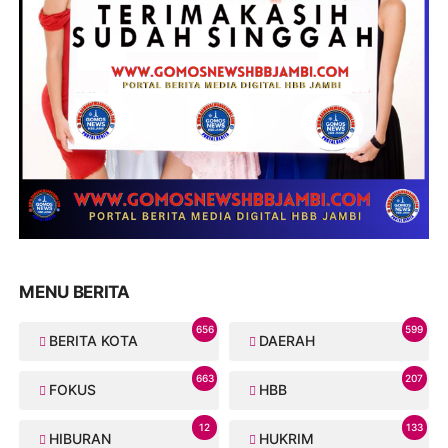
MENU BERITA
656
599
BERITA KOTA
DAERAH
663
207
FOKUS
HBB
12
133
HIBURAN
HUKRIM