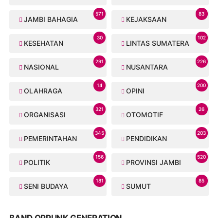
571
83
JAMBI BAHAGIA
KEJAKSAAN
30
102
KESEHATAN
LINTAS SUMATERA
291
226
NASIONAL
NUSANTARA
14
200
OLAHRAGA
OPINI
321
26
ORGANISASI
OTOMOTIF
345
203
PEMERINTAHAN
PENDIDIKAN
156
520
POLITIK
PROVINSI JAMBI
181
85
SENI BUDAYA
SUMUT
BAND OPPUNK GENERATION