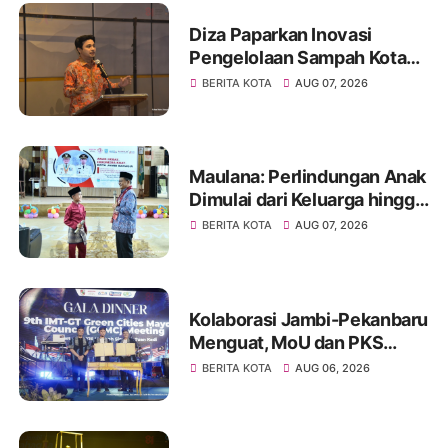
Diza Paparkan Inovasi
Pengelolaan Sampah Kota
Jambi di Forum UCLG
BERITA KOTA
AUG 07, 2026
ASPAC, Dorong Kolaborasi
Menuju Kota Berkelanjutan
Maulana: Perlindungan Anak
Dimulai dari Keluarga hingga
Ruang Publik yang Ramah
BERITA KOTA
AUG 07, 2026
Kolaborasi Jambi-Pekanbaru
Menguat, MoU dan PKS
Ditandatangani pada Gala
BERITA KOTA
AUG 06, 2026
Dinner GCMC IMT-GT ke-9
Tahun 2026