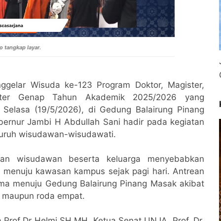
o tangkap layar.
ggelar Wisuda ke-123 Program Doktor, Magister,
ester Genap Tahun Akademik 2025/2026 yang
 Selasa (19/5/2026), di Gedung Balairung Pinang
rnur Jambi H Abdullah Sani hadir pada kegiatan
luruh wisudawan-wisudawati.
buan wisudawan beserta keluarga menyebabkan
tik menuju kawasan kampus sejak pagi hari. Antrean
ma menuju Gedung Balairung Pinang Masak akibat
 maupun roda empat.
ja Prof Dr Helmi SH MH, Ketua Senat UNJA, Prof. Dr.