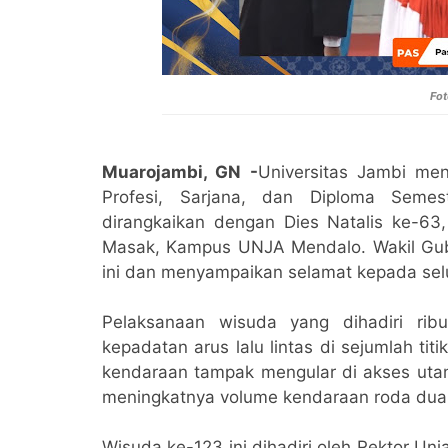
Fot
Muarojambi, GN -
Universitas Jambi men
Profesi, Sarjana, dan Diploma Sem
dirangkaikan dengan Dies Natalis ke-63,
Masak, Kampus UNJA Mendalo. Wakil Gube
ini dan menyampaikan selamat kepada se
Pelaksanaan wisuda yang dihadiri ri
kepadatan arus lalu lintas di sejumlah ti
kendaraan tampak mengular di akses uta
meningkatnya volume kendaraan roda dua
Wisuda ke-123 ini dihadiri oleh Rektor Un