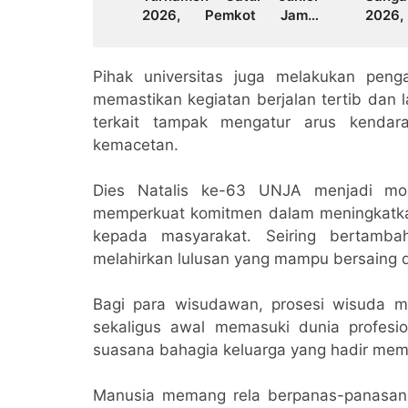
2026, Pemkot Jambi
2026, 
Siapkan Fasilitas Olahraga
Kond
Baru untuk Anak Muda
Terus
Kota Jambi
Pihak universitas juga melakukan pen
memastikan kegiatan berjalan tertib dan
terkait tampak mengatur arus kendara
kemacetan.
Dies Natalis ke-63 UNJA menjadi mom
memperkuat komitmen dalam meningkatkan 
kepada masyarakat. Seiring bertamba
melahirkan lulusan yang mampu bersaing d
Bagi para wisudawan, prosesi wisuda m
sekaligus awal memasuki dunia profesi
suasana bahagia keluarga yang hadir mem
Manusia memang rela berpanas-panasan,