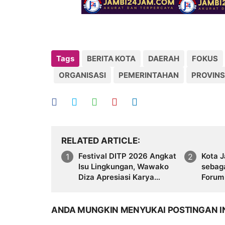
Tags
BERITA KOTA
DAERAH
FOKUS
ORGANISASI
PEMERINTAHAN
PROVINS
RELATED ARTICLE
Festival DITP 2026 Angkat
Kota J
Isu Lingkungan, Wawako
sebaga
Diza Apresiasi Karya
Forum 
Seniman Jambi
GT G
ANDA MUNGKIN MENYUKAI POSTINGAN I