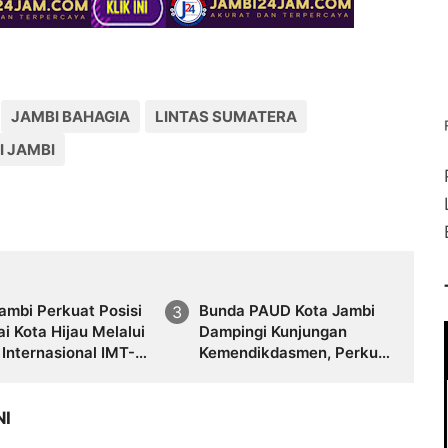
JAMBI BAHAGIA
LINTAS SUMATERA
I JAMBI
ambi Perkuat Posisi
Bunda PAUD Kota Jambi
i Kota Hijau Melalui
Dampingi Kunjungan
Internasional IMT-
Kemendikdasmen, Perkuat
CMC 2026
Kolaborasi Wujudkan
PAUD Berkualitas dan
Generasi Emas 2045
NI