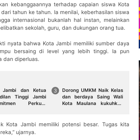
ikan kebanggaannya terhadap capaian siswa Kota
dari tahun ke tahun. Ia menilai, keberhasilan siswa
gga internasional bukanlah hal instan, melainkan
elibatkan sekolah, guru, dan dukungan orang tua.
ukti nyata bahwa Kota Jambi memiliki sumber daya
pu bersaing di level yang lebih tinggi. Ia pun
 dan diperluas.
i Jambi dan Ketua
Dorong UMKM Naik Kelas
dilan Tinggi Jambi
dan berdaya Saing Wali
omitmen Perkuat
Kota Maulana kukuhkan
rgitas Penegakan
35 kelompok UMKM
m
Binaan
k Kota Jambi memiliki potensi besar. Tugas kita
ka,” ujarnya.