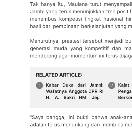
Tak hanya itu, Maulana turut menyampa
Jambi yang terus menunjukkan tren positif 
menembus kompetisi tingkat nasional hin
hasil dari pembinaan berkelanjutan yang m
Menurutnya, prestasi tersebut menjadi b
generasi muda yang kompetitif dan mam
mendorong agar momentum ini terus dijaga
RELATED ARTICLE
Kabar Duka dari Jambi:
Kajat
Wafatnya Anggota DPR RI
Penga
H. A. Bakri HM, Jejak
Berk
Pengabdian dan Duka
Sine
Mendalam Daerah
Huku
“Saya bangga, ini bukti bahwa anak-ana
adalah terus mendukung dan membina mere