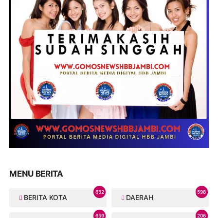
MENU BERITA
652
598
BERITA KOTA
DAERAH
659
206