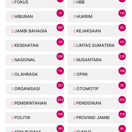
FOKUS
HBB
12
132
HIBURAN
HUKRIM
567
83
JAMBI BAHAGIA
KEJAKSAAN
29
101
KESEHATAN
LINTAS SUMATERA
290
226
NASIONAL
NUSANTARA
13
199
OLAHRAGA
OPINI
321
26
ORGANISASI
OTOMOTIF
344
203
PEMERINTAHAN
PENDIDIKAN
156
519
POLITIK
PROVINSI JAMBI
181
85
SENI BUDAYA
SUMUT