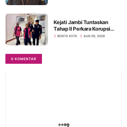
Segera Lapor Jika Dihubungi
Kejati Jambi Tuntaskan
Tahap II Perkara Korupsi
Pengadaan Tanah Akses
BERITA KOTA
AUG 05, 2026
Pelabuhan Ujung Jabung,
Dua Tersangka Diserahkan
ke Penuntut Umum
0 KOMENTAR