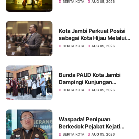
Diza Apresiasi Karya
BERITA KOTA
AUG 05, 2026
Seniman Jambi
Kota Jambi Perkuat Posisi
sebagai Kota Hijau Melalui
Forum Internasional IMT-GT
BERITA KOTA
AUG 05, 2026
GCMC 2026
Bunda PAUD Kota Jambi
Dampingi Kunjungan
Kemendikdasmen, Perkuat
BERITA KOTA
AUG 05, 2026
Kolaborasi Wujudkan PAUD
Berkualitas dan Generasi
Emas 2045
Waspada! Penipuan
Berkedok Pejabat Kejati
Jambi, Warga Diminta
BERITA KOTA
AUG 05, 2026