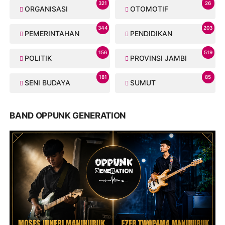
321
26
ORGANISASI
OTOMOTIF
344
203
PEMERINTAHAN
PENDIDIKAN
156
519
POLITIK
PROVINSI JAMBI
181
85
SENI BUDAYA
SUMUT
BAND OPPUNK GENERATION