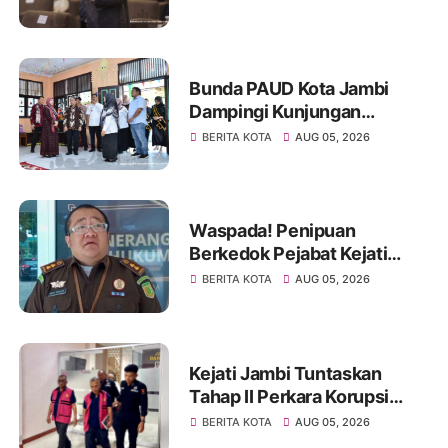
GCMC 2026
Bunda PAUD Kota Jambi
Dampingi Kunjungan
Kemendikdasmen, Perkuat
BERITA KOTA
AUG 05, 2026
Kolaborasi Wujudkan PAUD
Berkualitas dan Generasi
Emas 2045
Waspada! Penipuan
Berkedok Pejabat Kejati
Jambi, Warga Diminta
BERITA KOTA
AUG 05, 2026
Segera Lapor Jika Dihubungi
Kejati Jambi Tuntaskan
Tahap II Perkara Korupsi
Pengadaan Tanah Akses
BERITA KOTA
AUG 05, 2026
Pelabuhan Ujung Jabung,