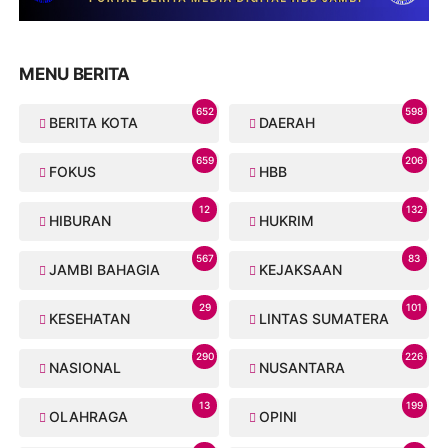
MENU BERITA
652
598
BERITA KOTA
DAERAH
659
206
FOKUS
HBB
12
132
HIBURAN
HUKRIM
567
83
JAMBI BAHAGIA
KEJAKSAAN
29
101
KESEHATAN
LINTAS SUMATERA
290
226
NASIONAL
NUSANTARA
13
199
OLAHRAGA
OPINI