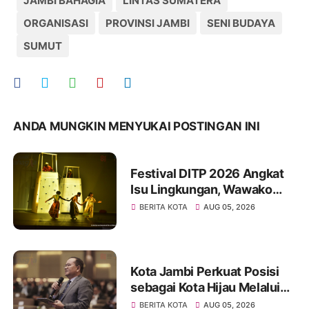
JAMBI BAHAGIA
LINTAS SUMATERA
ORGANISASI
PROVINSI JAMBI
SENI BUDAYA
SUMUT
ANDA MUNGKIN MENYUKAI POSTINGAN INI
Festival DITP 2026 Angkat
Isu Lingkungan, Wawako
Diza Apresiasi Karya
BERITA KOTA
AUG 05, 2026
Seniman Jambi
Kota Jambi Perkuat Posisi
sebagai Kota Hijau Melalui
Forum Internasional IMT-GT
BERITA KOTA
AUG 05, 2026