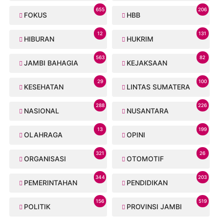
655
206
FOKUS
HBB
12
131
HIBURAN
HUKRIM
563
82
JAMBI BAHAGIA
KEJAKSAAN
29
100
KESEHATAN
LINTAS SUMATERA
288
226
NASIONAL
NUSANTARA
13
199
OLAHRAGA
OPINI
321
26
ORGANISASI
OTOMOTIF
344
203
PEMERINTAHAN
PENDIDIKAN
156
519
POLITIK
PROVINSI JAMBI