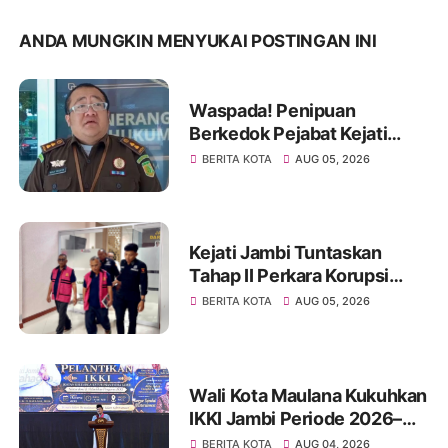
ANDA MUNGKIN MENYUKAI POSTINGAN INI
Waspada! Penipuan
Berkedok Pejabat Kejati
Jambi, Warga Diminta
BERITA KOTA
AUG 05, 2026
Segera Lapor Jika Dihubungi
Kejati Jambi Tuntaskan
Tahap II Perkara Korupsi
Pengadaan Tanah Akses
BERITA KOTA
AUG 05, 2026
Pelabuhan Ujung Jabung,
Dua Tersangka Diserahkan
ke Penuntut Umum
Wali Kota Maulana Kukuhkan
IKKI Jambi Periode 2026–
2031, Perkuat Persaudaraan
BERITA KOTA
AUG 04, 2026