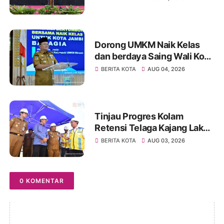
dan Kolaborasi dalam
Keberagaman
Dorong UMKM Naik Kelas
dan berdaya Saing Wali Kota
Maulana kukuhkan 35
BERITA KOTA
AUG 04, 2026
kelompok UMKM Binaan
Tinjau Progres Kolam
Retensi Telaga Kajang Lako,
Wali Kota Maulana dan
BERITA KOTA
AUG 03, 2026
Komisi V DPR RI Optimistis
Kota Jambi Semakin Dekat
Bebas Banjir
0 KOMENTAR