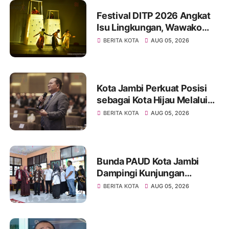
Festival DITP 2026 Angkat
Isu Lingkungan, Wawako
Diza Apresiasi Karya
BERITA KOTA
AUG 05, 2026
Seniman Jambi
Kota Jambi Perkuat Posisi
sebagai Kota Hijau Melalui
Forum Internasional IMT-GT
BERITA KOTA
AUG 05, 2026
GCMC 2026
Bunda PAUD Kota Jambi
Dampingi Kunjungan
Kemendikdasmen, Perkuat
BERITA KOTA
AUG 05, 2026
Kolaborasi Wujudkan PAUD
Berkualitas dan Generasi
Emas 2045