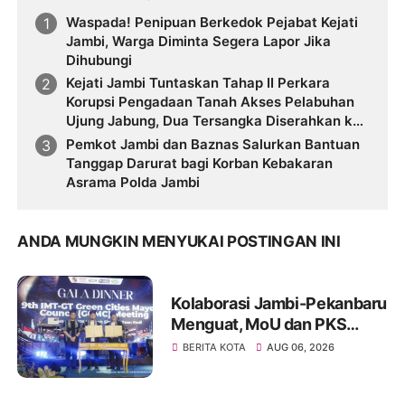
Waspada! Penipuan Berkedok Pejabat Kejati
Jambi, Warga Diminta Segera Lapor Jika
Dihubungi
Kejati Jambi Tuntaskan Tahap II Perkara
Korupsi Pengadaan Tanah Akses Pelabuhan
Ujung Jabung, Dua Tersangka Diserahkan ke
Penuntut Umum
Pemkot Jambi dan Baznas Salurkan Bantuan
Tanggap Darurat bagi Korban Kebakaran
Asrama Polda Jambi
ANDA MUNGKIN MENYUKAI POSTINGAN INI
Kolaborasi Jambi-Pekanbaru
Menguat, MoU dan PKS
Ditandatangani pada Gala
BERITA KOTA
AUG 06, 2026
Dinner GCMC IMT-GT ke-9
Tahun 2026