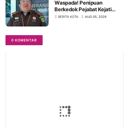
Waspada! Penipuan
Berkedok Pejabat Kejati
Jambi, Warga Diminta
BERITA KOTA
AUG 05, 2026
Segera Lapor Jika Dihubungi
0 KOMENTAR