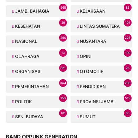
568
83
JAMBI BAHAGIA
KEJAKSAAN
29
101
KESEHATAN
LINTAS SUMATERA
290
226
NASIONAL
NUSANTARA
13
199
OLAHRAGA
OPINI
321
26
ORGANISASI
OTOMOTIF
344
203
PEMERINTAHAN
PENDIDIKAN
156
519
POLITIK
PROVINSI JAMBI
181
85
SENI BUDAYA
SUMUT
BAND OPPUNK GENERATION