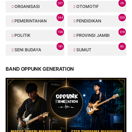
321
26
ORGANISASI
OTOMOTIF
344
203
PEMERINTAHAN
PENDIDIKAN
156
519
POLITIK
PROVINSI JAMBI
181
85
SENI BUDAYA
SUMUT
BAND OPPUNK GENERATION