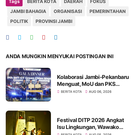
Tags
BERITA KOTA
DAERAH
FOKUS
JAMBI BAHAGIA
ORGANISASI
PEMERINTAHAN
POLITIK
PROVINSI JAMBI
ANDA MUNGKIN MENYUKAI POSTINGAN INI
Kolaborasi Jambi-Pekanbaru
Menguat, MoU dan PKS
Ditandatangani pada Gala
BERITA KOTA
AUG 06, 2026
Dinner GCMC IMT-GT ke-9
Tahun 2026
Festival DITP 2026 Angkat
Isu Lingkungan, Wawako
Diza Apresiasi Karya
BERITA KOTA
AUG 05, 2026