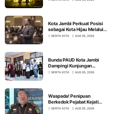
Seniman Jambi
Kota Jambi Perkuat Posisi
sebagai Kota Hijau Melalui
Forum Internasional IMT-GT
BERITA KOTA
AUG 05, 2026
GCMC 2026
Bunda PAUD Kota Jambi
Dampingi Kunjungan
Kemendikdasmen, Perkuat
BERITA KOTA
AUG 05, 2026
Kolaborasi Wujudkan PAUD
Berkualitas dan Generasi
Emas 2045
Waspada! Penipuan
Berkedok Pejabat Kejati
Jambi, Warga Diminta
BERITA KOTA
AUG 05, 2026
Segera Lapor Jika Dihubungi