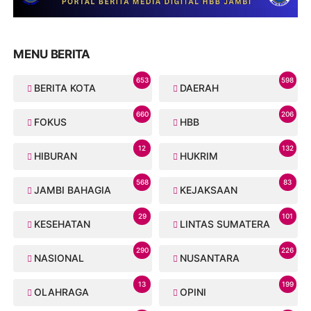
MENU BERITA
653
598
BERITA KOTA
DAERAH
660
206
FOKUS
HBB
12
132
HIBURAN
HUKRIM
568
83
JAMBI BAHAGIA
KEJAKSAAN
29
101
KESEHATAN
LINTAS SUMATERA
290
226
NASIONAL
NUSANTARA
13
199
OLAHRAGA
OPINI