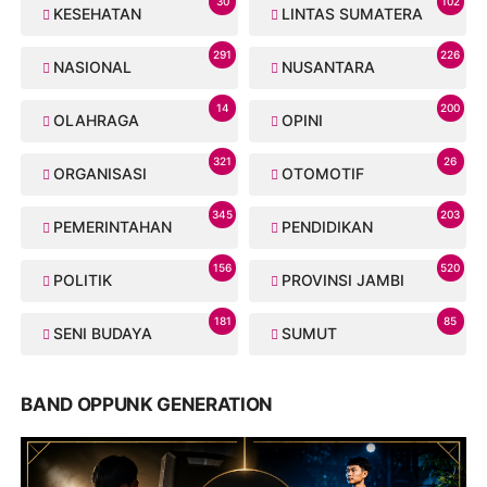
30
102
KESEHATAN
LINTAS SUMATERA
291
226
NASIONAL
NUSANTARA
14
200
OLAHRAGA
OPINI
321
26
ORGANISASI
OTOMOTIF
345
203
PEMERINTAHAN
PENDIDIKAN
156
520
POLITIK
PROVINSI JAMBI
181
85
SENI BUDAYA
SUMUT
BAND OPPUNK GENERATION