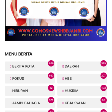
MENU BERITA
656
599
BERITA KOTA
DAERAH
663
207
FOKUS
HBB
12
133
HIBURAN
HUKRIM
571
83
JAMBI BAHAGIA
KEJAKSAAN