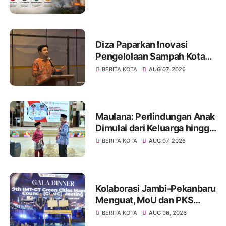
Hadapi Puncak Kemarau
Diza Paparkan Inovasi
Pengelolaan Sampah Kota
Jambi di Forum UCLG
BERITA KOTA
AUG 07, 2026
ASPAC, Dorong Kolaborasi
Menuju Kota Berkelanjutan
Maulana: Perlindungan Anak
Dimulai dari Keluarga hingga
Ruang Publik yang Ramah
BERITA KOTA
AUG 07, 2026
Kolaborasi Jambi-Pekanbaru
Menguat, MoU dan PKS
Ditandatangani pada Gala
BERITA KOTA
AUG 06, 2026
Dinner GCMC IMT-GT ke-9