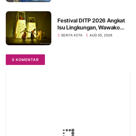
Tahun 2026
Festival DITP 2026 Angkat
Isu Lingkungan, Wawako
Diza Apresiasi Karya
BERITA KOTA
AUG 05, 2026
Seniman Jambi
0 KOMENTAR