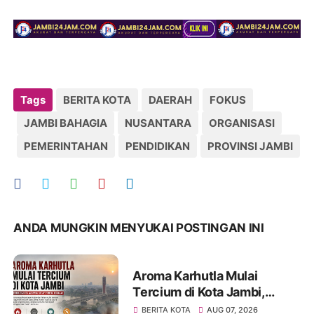
Tags
BERITA KOTA
DAERAH
FOKUS
JAMBI BAHAGIA
NUSANTARA
ORGANISASI
PEMERINTAHAN
PENDIDIKAN
PROVINSI JAMBI
ANDA MUNGKIN MENYUKAI POSTINGAN INI
Aroma Karhutla Mulai
Tercium di Kota Jambi,
Warga Diminta Waspada
BERITA KOTA
AUG 07, 2026