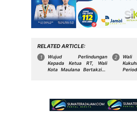
RELATED ARTICLE
Wujud Perlindungan
Wali
Kepada Ketua RT, Wali
Kuku
Kota Maulana Bertakziah
Peri
dan Serahkan Santunan
Perku
Jaminan Kematian kepada
Kol
Ahli Waris
Keber