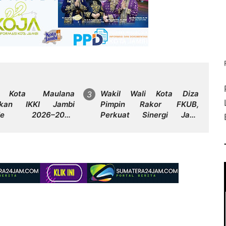
 Kota Maulana
Wakil Wali Kota Diza
hkan IKKI Jambi
Pimpin Rakor FKUB,
ode 2026–2031,
Perkuat Sinergi Jaga
at Persaudaraan dan
Kerukunan dan Moderasi
aborasi dalam
Beragama di Kota Jambi
agaman