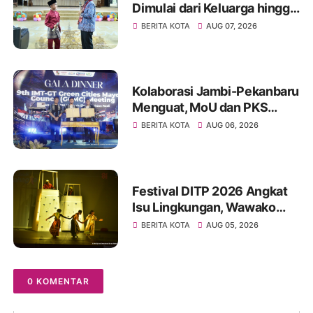
Dimulai dari Keluarga hingga
Ruang Publik yang Ramah
BERITA KOTA
AUG 07, 2026
Kolaborasi Jambi-Pekanbaru
Menguat, MoU dan PKS
Ditandatangani pada Gala
BERITA KOTA
AUG 06, 2026
Dinner GCMC IMT-GT ke-9
Tahun 2026
Festival DITP 2026 Angkat
Isu Lingkungan, Wawako
Diza Apresiasi Karya
BERITA KOTA
AUG 05, 2026
Seniman Jambi
0 KOMENTAR