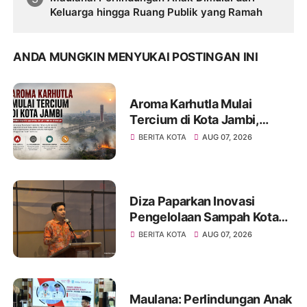
Keluarga hingga Ruang Publik yang Ramah
ANDA MUNGKIN MENYUKAI POSTINGAN INI
Aroma Karhutla Mulai
Tercium di Kota Jambi,
Warga Diminta Waspada
BERITA KOTA
AUG 07, 2026
Hadapi Puncak Kemarau
Diza Paparkan Inovasi
Pengelolaan Sampah Kota
Jambi di Forum UCLG
BERITA KOTA
AUG 07, 2026
ASPAC, Dorong Kolaborasi
Menuju Kota Berkelanjutan
Maulana: Perlindungan Anak