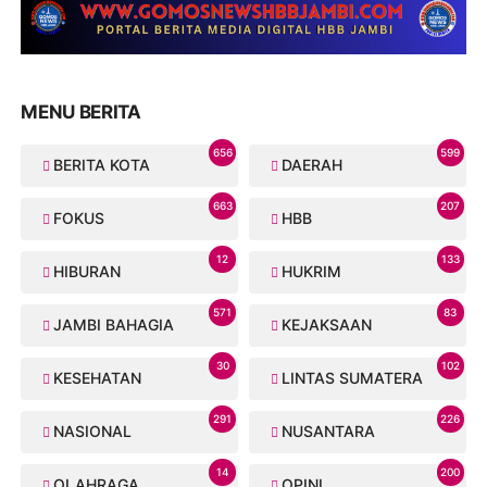
MENU BERITA
656
599
BERITA KOTA
DAERAH
663
207
FOKUS
HBB
12
133
HIBURAN
HUKRIM
571
83
JAMBI BAHAGIA
KEJAKSAAN
30
102
KESEHATAN
LINTAS SUMATERA
291
226
NASIONAL
NUSANTARA
14
200
OLAHRAGA
OPINI