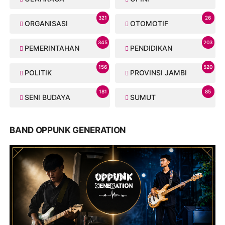
321
26
ORGANISASI
OTOMOTIF
345
203
PEMERINTAHAN
PENDIDIKAN
156
520
POLITIK
PROVINSI JAMBI
181
85
SENI BUDAYA
SUMUT
BAND OPPUNK GENERATION