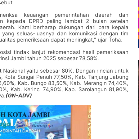
sebut.
eriksa keuangan pemerintahan daerah dan
an kepada DPRD paling lambat 2 bulan setelah
daerah. Kami berharap dukungan dari para kepala
 yang seluas-luasnya dan komunikasi dengan tim
ualitas pemeriksaan dapat meningkat," ujar Toha.
isi tindak lanjut rekomendasi hasil pemeriksaan
vinsi Jambi tahun 2025 sebesar 78,58%.
et Nasional yaitu sebesar 80%. Dengan rincian untuk
%, Kota Sungai Penuh 77,50%, Kab. Tanjung Jabung
5,60%, Kab. Bungo 83,50%, Kab. Merangin 74,40%,
0%, Kab. Kerinci 74,90%, Kab. Sarolangun 81,90%,
ya.
(GN-ADV)