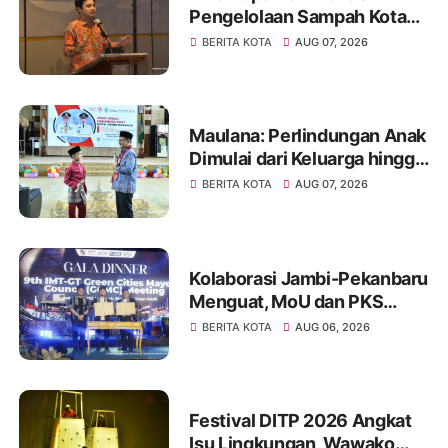
Pengelolaan Sampah Kota
Jambi di Forum UCLG
BERITA KOTA
AUG 07, 2026
ASPAC, Dorong Kolaborasi
Menuju Kota Berkelanjutan
Maulana: Perlindungan Anak
Dimulai dari Keluarga hingga
Ruang Publik yang Ramah
BERITA KOTA
AUG 07, 2026
Kolaborasi Jambi-Pekanbaru
Menguat, MoU dan PKS
Ditandatangani pada Gala
BERITA KOTA
AUG 06, 2026
Dinner GCMC IMT-GT ke-9
Tahun 2026
Festival DITP 2026 Angkat
Isu Lingkungan, Wawako