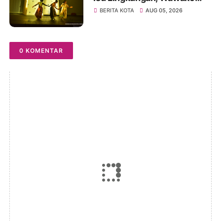
Diza Apresiasi Karya
BERITA KOTA
AUG 05, 2026
Seniman Jambi
0 KOMENTAR