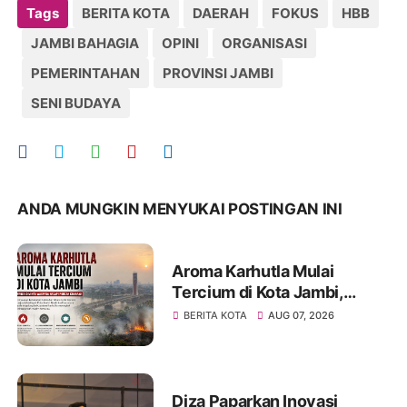
Tags
BERITA KOTA
DAERAH
FOKUS
HBB
JAMBI BAHAGIA
OPINI
ORGANISASI
PEMERINTAHAN
PROVINSI JAMBI
SENI BUDAYA
ANDA MUNGKIN MENYUKAI POSTINGAN INI
Aroma Karhutla Mulai
Tercium di Kota Jambi,
Warga Diminta Waspada
BERITA KOTA
AUG 07, 2026
Hadapi Puncak Kemarau
Diza Paparkan Inovasi