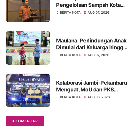
Pengelolaan Sampah Kota
Jambi di Forum UCLG
BERITA KOTA
AUG 07, 2026
ASPAC, Dorong Kolaborasi
Menuju Kota Berkelanjutan
Maulana: Perlindungan Anak
Dimulai dari Keluarga hingga
Ruang Publik yang Ramah
BERITA KOTA
AUG 07, 2026
Kolaborasi Jambi-Pekanbaru
Menguat, MoU dan PKS
Ditandatangani pada Gala
BERITA KOTA
AUG 06, 2026
Dinner GCMC IMT-GT ke-9
Tahun 2026
0 KOMENTAR