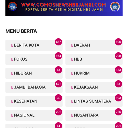
MENU BERITA
657
600
BERITA KOTA
DAERAH
664
208
FOKUS
HBB
13
133
HIBURAN
HUKRIM
572
83
JAMBI BAHAGIA
KEJAKSAAN
30
103
KESEHATAN
LINTAS SUMATERA
292
226
NASIONAL
NUSANTARA
14
201