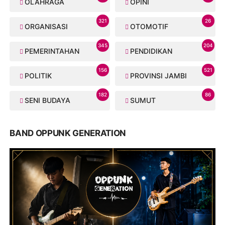
OLAHRAGA
OPINI
321
26
ORGANISASI
OTOMOTIF
345
204
PEMERINTAHAN
PENDIDIKAN
156
521
POLITIK
PROVINSI JAMBI
182
86
SENI BUDAYA
SUMUT
BAND OPPUNK GENERATION