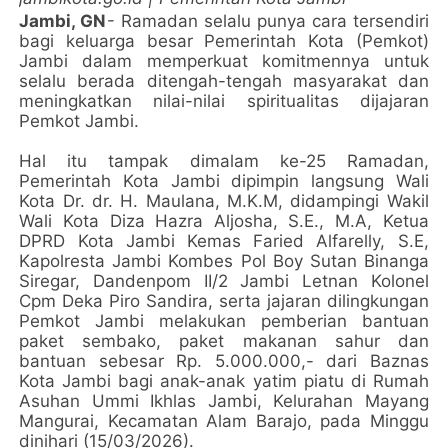
Jambi, GN
- Ramadan selalu punya cara tersendiri
bagi keluarga besar Pemerintah Kota (Pemkot)
Jambi dalam memperkuat komitmennya untuk
selalu berada ditengah-tengah masyarakat dan
meningkatkan nilai-nilai spiritualitas dijajaran
Pemkot Jambi.
Hal itu tampak dimalam ke-25 Ramadan,
Pemerintah Kota Jambi dipimpin langsung Wali
Kota Dr. dr. H. Maulana, M.K.M, didampingi Wakil
Wali Kota Diza Hazra Aljosha, S.E., M.A, Ketua
DPRD Kota Jambi Kemas Faried Alfarelly, S.E,
Kapolresta Jambi Kombes Pol Boy Sutan Binanga
Siregar, Dandenpom II/2 Jambi Letnan Kolonel
Cpm Deka Piro Sandira, serta jajaran dilingkungan
Pemkot Jambi melakukan pemberian bantuan
paket sembako, paket makanan sahur dan
bantuan sebesar Rp. 5.000.000,- dari Baznas
Kota Jambi bagi anak-anak yatim piatu di Rumah
Asuhan Ummi Ikhlas Jambi, Kelurahan Mayang
Mangurai, Kecamatan Alam Barajo, pada Minggu
dinihari (15/03/2026).