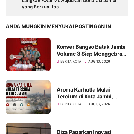
Langkah Awal Mewujudkan Generasi Jambi
yang Berkualitas
ANDA MUNGKIN MENYUKAI POSTINGAN INI
Konser Bangso Batak Jambi
Volume 3 Siap Menggebrak!
Menampilkan Marsada Band,
BERITA KOTA
AUG 10, 2026
Siantar Rap Foundation, Rap
Trio
Aroma Karhutla Mulai
Tercium di Kota Jambi,
Warga Diminta Waspada
BERITA KOTA
AUG 07, 2026
Hadapi Puncak Kemarau
Diza Paparkan Inovasi