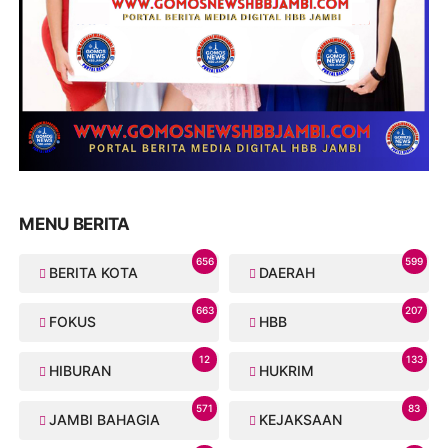
MENU BERITA
656
599
BERITA KOTA
DAERAH
663
207
FOKUS
HBB
12
133
HIBURAN
HUKRIM
571
83
JAMBI BAHAGIA
KEJAKSAAN