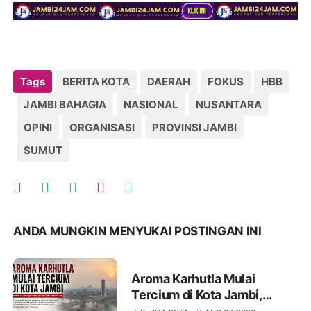
Tags
BERITA KOTA
DAERAH
FOKUS
HBB
JAMBI BAHAGIA
NASIONAL
NUSANTARA
OPINI
ORGANISASI
PROVINSI JAMBI
SUMUT
ANDA MUNGKIN MENYUKAI POSTINGAN INI
Aroma Karhutla Mulai
Tercium di Kota Jambi,
Warga Diminta Waspada