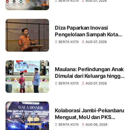
BERITA KOTA
AUG 07, 2026
Hadapi Puncak Kemarau
Diza Paparkan Inovasi
Pengelolaan Sampah Kota
Jambi di Forum UCLG
BERITA KOTA
AUG 07, 2026
ASPAC, Dorong Kolaborasi
Menuju Kota Berkelanjutan
Maulana: Perlindungan Anak
Dimulai dari Keluarga hingga
Ruang Publik yang Ramah
BERITA KOTA
AUG 07, 2026
Kolaborasi Jambi-Pekanbaru
Menguat, MoU dan PKS
Ditandatangani pada Gala
BERITA KOTA
AUG 06, 2026