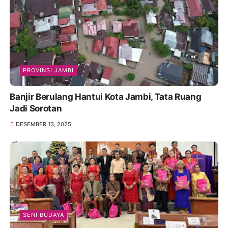
PROVINSI JAMBI
Banjir Berulang Hantui Kota Jambi, Tata Ruang
Jadi Sorotan
DESEMBER 13, 2025
SENI BUDAYA