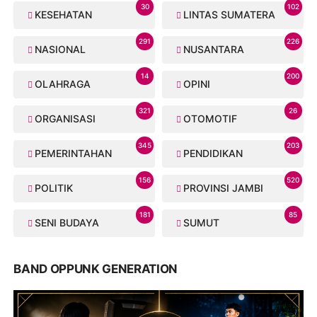
30
102
KESEHATAN
LINTAS SUMATERA
291
226
NASIONAL
NUSANTARA
14
200
OLAHRAGA
OPINI
321
26
ORGANISASI
OTOMOTIF
345
203
PEMERINTAHAN
PENDIDIKAN
156
520
POLITIK
PROVINSI JAMBI
181
85
SENI BUDAYA
SUMUT
BAND OPPUNK GENERATION