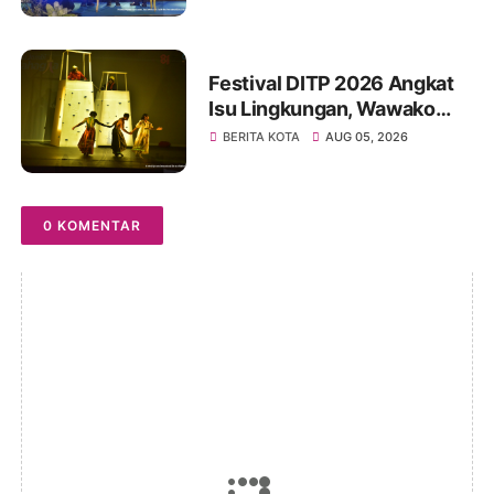
Dinner GCMC IMT-GT ke-9
Tahun 2026
Festival DITP 2026 Angkat
Isu Lingkungan, Wawako
Diza Apresiasi Karya
BERITA KOTA
AUG 05, 2026
Seniman Jambi
0 KOMENTAR