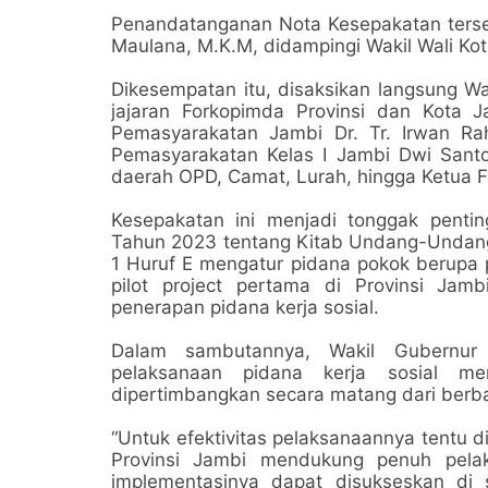
Penandatanganan Nota Kesepakatan tersebu
Maulana, M.K.M, didampingi Wakil Wali Kota
Dikesempatan itu, disaksikan langsung Wa
jajaran Forkopimda Provinsi dan Kota J
Pemasyarakatan Jambi Dr. Tr. Irwan Rahm
Pemasyarakatan Kelas I Jambi Dwi Santos
daerah OPD, Camat, Lurah, hingga Ketua 
Kesepakatan ini menjadi tonggak pent
Tahun 2023 tentang Kitab Undang-Undan
1 Huruf E mengatur pidana pokok berupa p
pilot project pertama di Provinsi Jam
penerapan pidana kerja sosial.
Dalam sambutannya, Wakil Gubernur
pelaksanaan pidana kerja sosial m
dipertimbangkan secara matang dari berb
“Untuk efektivitas pelaksanaannya tentu d
Provinsi Jambi mendukung penuh pelak
implementasinya dapat disukseskan di 