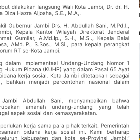
t dilakukan langsung Wali Kota Jambi, Dr. dr. H.
 Diza Hazra Aljosha, S.E., M.A,.
kil Gubernur Jambi Drs. H. Abdullah Sani, M.Pd.I.,
ambi, Kepala Kantor Wilayah Direktorat Jenderal
at Gumilar, A.Md.Ip., S.H., M.Si., Kepala Balai
a, AMd.IP., S.Sos., M.Si., para kepala perangkat
Forum RT se-Kota Jambi.
ing dalam implementasi Undang-Undang Nomor 1
g Hukum Pidana (KUHP) yang dalam Pasal 65 Ayat
idana kerja sosial. Kota Jambi ditetapkan sebagai
bi, bahkan menjadi percontohan nasional dalam
 Jambi Abdullah Sani, menyampaikan bahwa
erupakan amanah undang-undang yang telah
agai aspek sosial dan kemasyarakatan.
iperlukan kerja sama para pihak terkait. Pemerintah
sanaan pidana kerja sosial ini. Kami berharap
seluruh kabupaten dan kota se-Provinsi Jambi,”