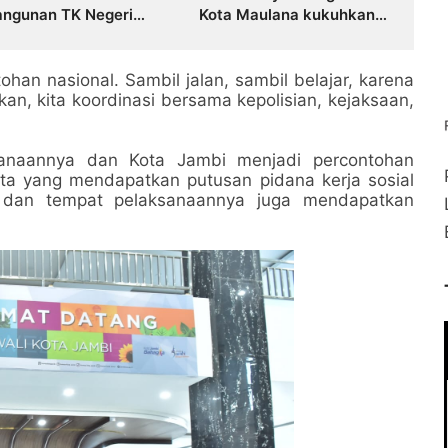
ngunan TK Negeri
Kota Maulana kukuhkan
na 7, Wujudkan
35 kelompok UMKM
ataan Akses PAUD
Binaan
litas
ohan nasional. Sambil jalan, sambil belajar, karena
kan, kita koordinasi bersama kepolisian, kejaksaan,
anaannya dan Kota Jambi menjadi percontohan
ta yang mendapatkan putusan pidana kerja sosial
k dan tempat pelaksanaannya juga mendapatkan