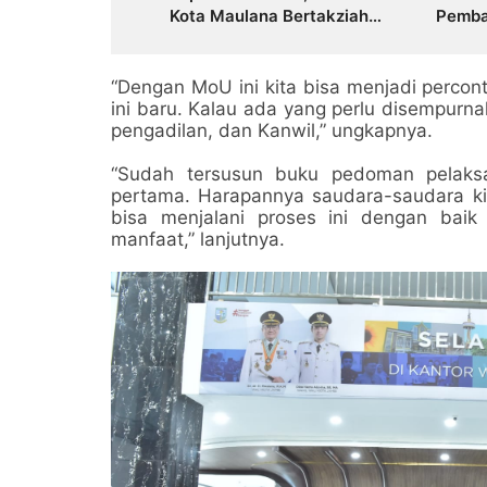
Kota Maulana Bertakziah
Pemba
dan Serahkan Santunan
Pembi
Jaminan Kematian kepada
Pemer
Ahli Waris
Berkua
“Dengan MoU ini kita bisa menjadi percont
ini baru. Kalau ada yang perlu disempurna
pengadilan, dan Kanwil,” ungkapnya.
“Sudah tersusun buku pedoman pelaks
pertama. Harapannya saudara-saudara ki
bisa menjalani proses ini dengan bai
manfaat,” lanjutnya.