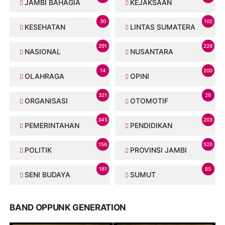
JAMBI BAHAGIA
KEJAKSAAN
30
102
KESEHATAN
LINTAS SUMATERA
291
226
NASIONAL
NUSANTARA
14
200
OLAHRAGA
OPINI
321
26
ORGANISASI
OTOMOTIF
345
203
PEMERINTAHAN
PENDIDIKAN
156
520
POLITIK
PROVINSI JAMBI
181
85
SENI BUDAYA
SUMUT
BAND OPPUNK GENERATION