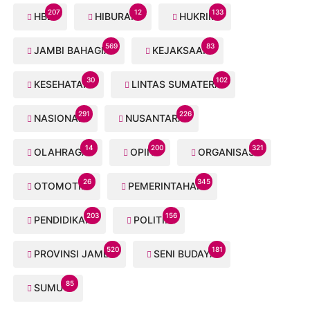
207
12
133
HBB
HIBURAN
HUKRIM
569
83
JAMBI BAHAGIA
KEJAKSAAN
30
102
KESEHATAN
LINTAS SUMATERA
291
226
NASIONAL
NUSANTARA
14
200
321
OLAHRAGA
OPINI
ORGANISASI
26
345
OTOMOTIF
PEMERINTAHAN
203
156
PENDIDIKAN
POLITIK
520
181
PROVINSI JAMBI
SENI BUDAYA
85
SUMUT