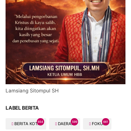
Lamsiang Sitompul SH
LABEL BERITA
654
599
661
BERITA KOTA
DAERAH
FOKUS