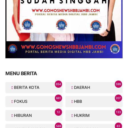
MENU BERITA
654
599
BERITA KOTA
DAERAH
661
207
FOKUS
HBB
12
133
HIBURAN
HUKRIM
569
83