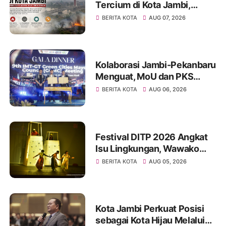
Tercium di Kota Jambi,
Warga Diminta Waspada
BERITA KOTA
AUG 07, 2026
Hadapi Puncak Kemarau
Kolaborasi Jambi-Pekanbaru
Menguat, MoU dan PKS
Ditandatangani pada Gala
BERITA KOTA
AUG 06, 2026
Dinner GCMC IMT-GT ke-9
Tahun 2026
Festival DITP 2026 Angkat
Isu Lingkungan, Wawako
Diza Apresiasi Karya
BERITA KOTA
AUG 05, 2026
Seniman Jambi
Kota Jambi Perkuat Posisi
sebagai Kota Hijau Melalui