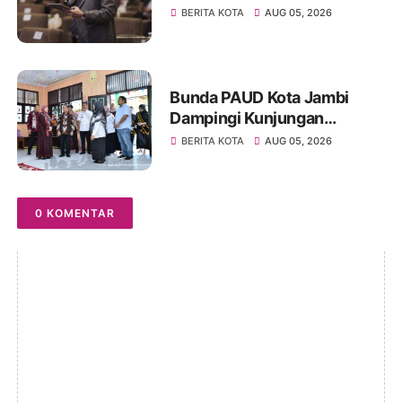
Forum Internasional IMT-GT
BERITA KOTA
AUG 05, 2026
GCMC 2026
Bunda PAUD Kota Jambi
Dampingi Kunjungan
Kemendikdasmen, Perkuat
BERITA KOTA
AUG 05, 2026
Kolaborasi Wujudkan PAUD
Berkualitas dan Generasi
Emas 2045
0 KOMENTAR