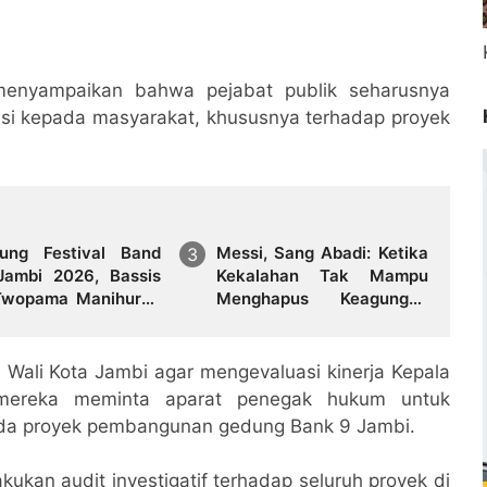
 menyampaikan bahwa pejabat publik seharusnya
asi kepada masyarakat, khususnya terhadap proyek
ung Festival Band
Messi, Sang Abadi: Ketika
Jambi 2026, Bassis
Kekalahan Tak Mampu
Twopama Manihuruk
Menghapus Keagungan
in Gacor
Seorang Legenda
Sepakbola Dunia
Wali Kota Jambi agar mengevaluasi kinerja Kepala
 mereka meminta aparat penegak hukum untuk
da proyek pembangunan gedung Bank 9 Jambi.
kukan audit investigatif terhadap seluruh proyek di