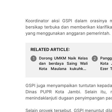
Koordinator aksi GSPI dalam orasinya
bersikap terbuka dan memberikan klarifik
yang menggunakan anggaran pemerintah.
RELATED ARTICLE
Dorong UMKM Naik Kelas
Pangg
dan berdaya Saing Wali
Kota 
Kota Maulana kukuhkan
Ezer 
35 kelompok UMKM
Semak
Binaan
GSPI juga menyampaikan tuntutan kepada 
Dinas PUPR Kota Jambi. Selain itu,
menindaklanjuti dugaan penyimpangan pa
Selain proyek tersebut, GSPI menuntut dila