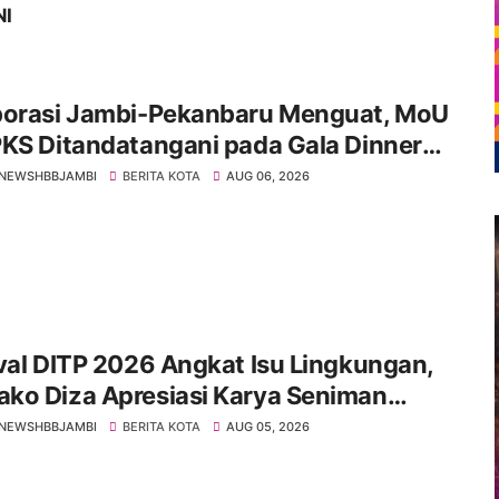
NI
borasi Jambi-Pekanbaru Menguat, MoU
KS Ditandatangani pada Gala Dinner
 IMT-GT ke-9 Tahun 2026
NEWSHBBJAMBI
BERITA KOTA
AUG 06, 2026
val DITP 2026 Angkat Isu Lingkungan,
ko Diza Apresiasi Karya Seniman
i
NEWSHBBJAMBI
BERITA KOTA
AUG 05, 2026