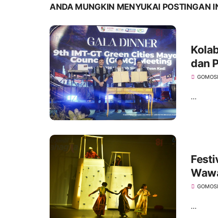
ANDA MUNGKIN MENYUKAI POSTINGAN I
Kola
dan P
GCMC
GOMOS
...
Festi
Wawa
Jamb
GOMOS
...