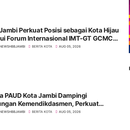
Jambi Perkuat Posisi sebagai Kota Hijau
lui Forum Internasional IMT-GT GCMC
6
NEWSHBBJAMBI
BERITA KOTA
AUG 05, 2026
a PAUD Kota Jambi Dampingi
ungan Kemendikdasmen, Perkuat
borasi Wujudkan PAUD Berkualitas dan
NEWSHBBJAMBI
BERITA KOTA
AUG 05, 2026
rasi Emas 2045