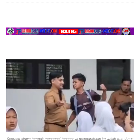
Seorang siswa tampak mengepal tangannya mengarahkan ke wajah guru Agus