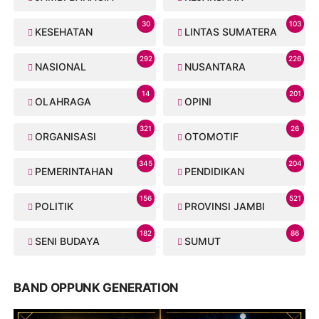
30
103
KESEHATAN
LINTAS SUMATERA
292
226
NASIONAL
NUSANTARA
14
201
OLAHRAGA
OPINI
321
26
ORGANISASI
OTOMOTIF
345
204
PEMERINTAHAN
PENDIDIKAN
156
521
POLITIK
PROVINSI JAMBI
182
86
SENI BUDAYA
SUMUT
BAND OPPUNK GENERATION