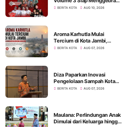
Volume 3 Siap Menggebrak!
Menampilkan Marsada Band,
BERITA KOTA
AUG 10, 2026
Siantar Rap Foundation, Rap
Trio
Aroma Karhutla Mulai
Tercium di Kota Jambi,
Warga Diminta Waspada
BERITA KOTA
AUG 07, 2026
Hadapi Puncak Kemarau
Diza Paparkan Inovasi
Pengelolaan Sampah Kota
Jambi di Forum UCLG
BERITA KOTA
AUG 07, 2026
ASPAC, Dorong Kolaborasi
Menuju Kota Berkelanjutan
Maulana: Perlindungan Anak
Dimulai dari Keluarga hingga