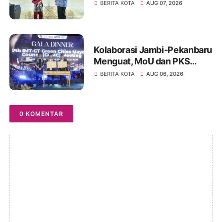
Ruang Publik yang Ramah
BERITA KOTA
AUG 07, 2026
Kolaborasi Jambi-Pekanbaru
Menguat, MoU dan PKS
Ditandatangani pada Gala
BERITA KOTA
AUG 06, 2026
Dinner GCMC IMT-GT ke-9
Tahun 2026
0 KOMENTAR