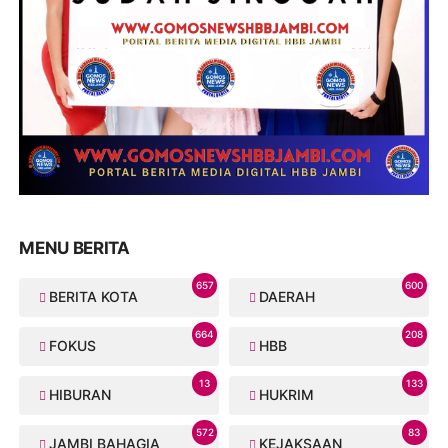
MENU BERITA
657
600
BERITA KOTA
DAERAH
664
208
FOKUS
HBB
13
133
HIBURAN
HUKRIM
572
83
JAMBI BAHAGIA
KEJAKSAAN