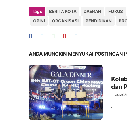
Tags
BERITA KOTA
DAERAH
FOKUS
OPINI
ORGANISASI
PENDIDIKAN
PRO
ANDA MUNGKIN MENYUKAI POSTINGAN I
Kola
dan P
GCMC
GOMOS
...