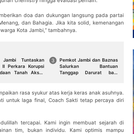
gunan chemistry hingga evaluasi pemain.
mberikan doa dan dukungan langsung pada partai
, Menang, dan Bahagia. Jika kita solid, kemenangan
warga Kota Jambi,” tambahnya.
i Jambi Tuntaskan
Pemkot Jambi dan Baznas
 II Perkara Korupsi
Salurkan Bantuan
daan Tanah Akses
Tanggap Darurat bagi
uhan Ujung Jabung,
Korban Kebakaran Asrama
 Tersangka
Polda Jambi
ahkan ke Penuntut
mpaikan rasa syukur atas kerja keras anak asuhnya.
i untuk laga final, Coach Sakti tetap percaya diri
dulillah tercapai. Kami ingin membuat sejarah di
ainan tim, bukan individu. Kami optimis mampu