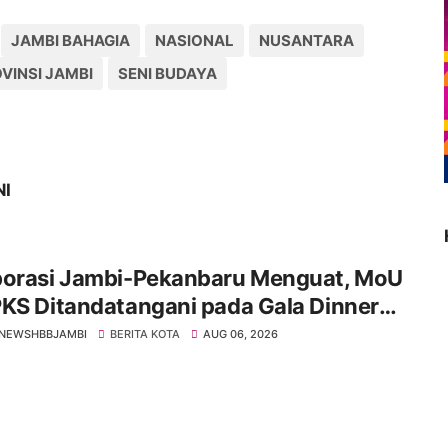
JAMBI BAHAGIA
NASIONAL
NUSANTARA
VINSI JAMBI
SENI BUDAYA
NI
borasi Jambi-Pekanbaru Menguat, MoU
KS Ditandatangani pada Gala Dinner
 IMT-GT ke-9 Tahun 2026
NEWSHBBJAMBI
BERITA KOTA
AUG 06, 2026