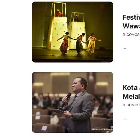
Festi
Wawa
Jamb
GOMOS
...
Kota 
Mela
202
GOMOS
...