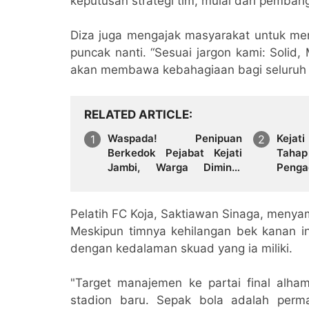
keputusan strategi tim, mulai dari pemban
Diza juga mengajak masyarakat untuk me
puncak nanti. “Sesuai jargon kami: Solid
akan membawa kebahagiaan bagi seluruh 
RELATED ARTICLE
Waspada! Penipuan
Kejat
Berkedok Pejabat Kejati
Tahap
Jambi, Warga Diminta
Penga
Segera Lapor Jika
Pelab
Dihubungi
Dua
Diser
Pelatih FC Koja, Saktiawan Sinaga, menya
Umum
Meskipun timnya kehilangan bek kanan int
dengan kedalaman skuad yang ia miliki.
"Target manajemen ke partai final alham
stadion baru. Sepak bola adalah perm