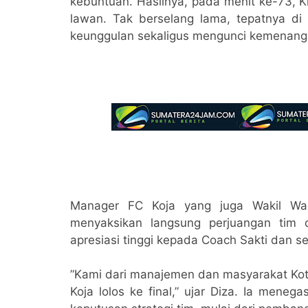
kebuntuan. Hasilnya, pada menit ke-73, 
lawan. Tak berselang lama, tepatnya 
keunggulan sekaligus mengunci kemenanga
Manager FC Koja yang juga Wakil Wali
menyaksikan langsung perjuangan tim d
apresiasi tinggi kepada Coach Sakti dan s
​”Kami dari manajemen dan masyarakat Kot
Koja lolos ke final,” ujar Diza. Ia me