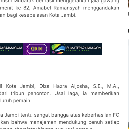
Khusni Mubarak berhasil menggetarkan jala gawang
di menit ke-82, Amabel Ramansyah menggandakan
n bagi kesebelasan Kota Jambi.
 Kota Jambi, Diza Hazra Aljosha, S.E., M.A.,
ari tribun penonton. Usai laga, ia memberikan
eluruh pemain.
a Jambi tentu sangat bangga atas keberhasilan FC
negaskan bahwa manajemen mendukung penuh setiap