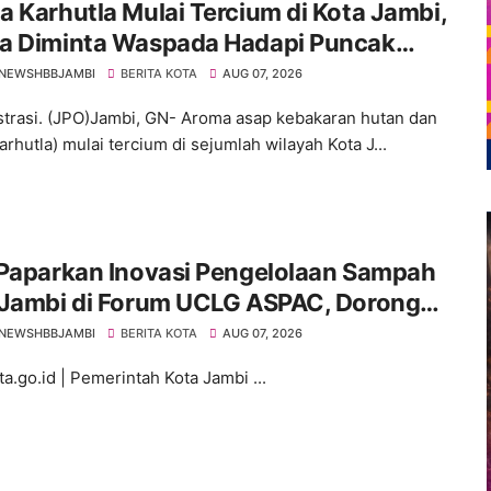
 Karhutla Mulai Tercium di Kota Jambi,
a Diminta Waspada Hadapi Puncak
rau
NEWSHBBJAMBI
BERITA KOTA
AUG 07, 2026
ustrasi. (JPO)Jambi, GN- Aroma asap kebakaran hutan dan
arhutla) mulai tercium di sejumlah wilayah Kota J...
 Paparkan Inovasi Pengelolaan Sampah
 Jambi di Forum UCLG ASPAC, Dorong
orasi Menuju Kota Berkelanjutan
NEWSHBBJAMBI
BERITA KOTA
AUG 07, 2026
a.go.id | Pemerintah Kota Jambi ...