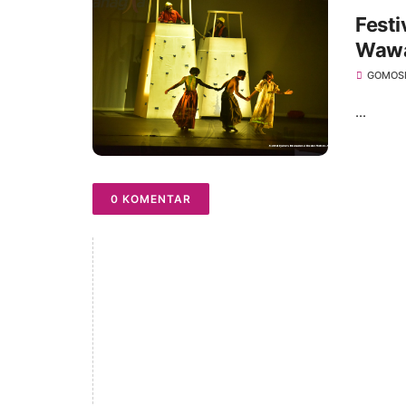
Festi
Wawa
Jamb
GOMOS
...
0 KOMENTAR