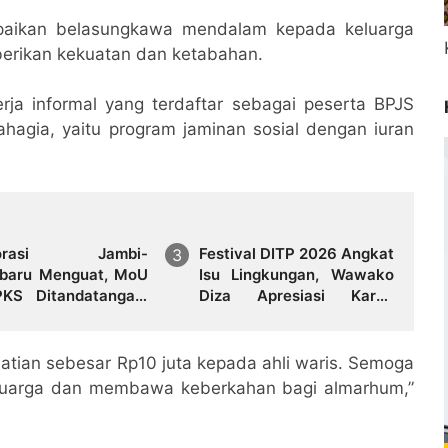
paikan belasungkawa mendalam kepada keluarga
iberikan kekuatan dan ketabahan.
a informal yang terdaftar sebagai peserta BPJS
hagia, yaitu program jaminan sosial dengan iuran
borasi Jambi-
Festival DITP 2026 Angkat
baru Menguat, MoU
Isu Lingkungan, Wawako
KS Ditandatangani
Diza Apresiasi Karya
Gala Dinner GCMC
Seniman Jambi
T ke-9 Tahun 2026
tian sebesar Rp10 juta kepada ahli waris. Semoga
eluarga dan membawa keberkahan bagi almarhum,”