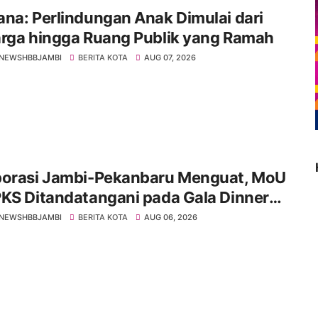
na: Perlindungan Anak Dimulai dari
arga hingga Ruang Publik yang Ramah
NEWSHBBJAMBI
BERITA KOTA
AUG 07, 2026
borasi Jambi-Pekanbaru Menguat, MoU
KS Ditandatangani pada Gala Dinner
 IMT-GT ke-9 Tahun 2026
NEWSHBBJAMBI
BERITA KOTA
AUG 06, 2026