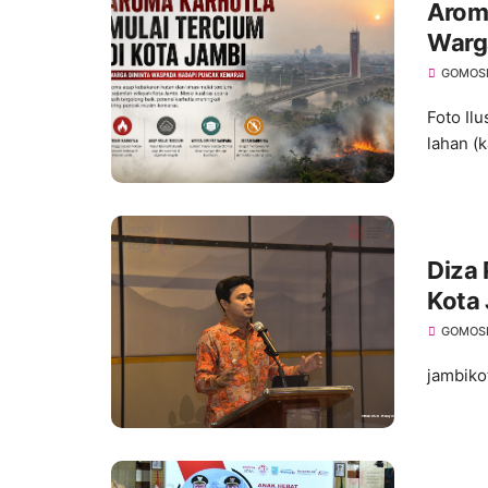
Aroma
Warg
Kema
GOMOS
Foto Il
lahan (k
Diza
Kota
Kolab
GOMOS
jambikot