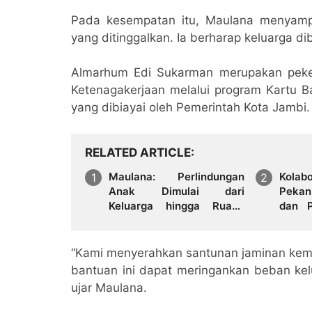
Pada kesempatan itu, Maulana menyam
yang ditinggalkan. Ia berharap keluarga d
Almarhum Edi Sukarman merupakan pekerj
Ketenagakerjaan melalui program Kartu Ba
yang dibiayai oleh Pemerintah Kota Jambi.
RELATED ARTICLE
Maulana: Perlindungan
Kola
Anak Dimulai dari
Pekan
Keluarga hingga Ruang
dan P
Publik yang Ramah
pada 
IMT-G
“Kami menyerahkan santunan jaminan kema
bantuan ini dapat meringankan beban k
ujar Maulana.