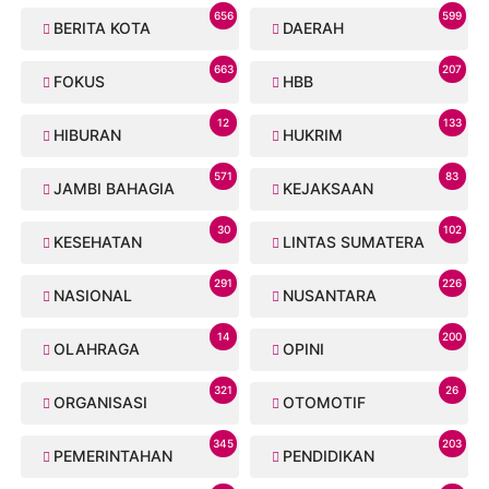
656
599
BERITA KOTA
DAERAH
663
207
FOKUS
HBB
12
133
HIBURAN
HUKRIM
571
83
JAMBI BAHAGIA
KEJAKSAAN
30
102
KESEHATAN
LINTAS SUMATERA
291
226
NASIONAL
NUSANTARA
14
200
OLAHRAGA
OPINI
321
26
ORGANISASI
OTOMOTIF
345
203
PEMERINTAHAN
PENDIDIKAN