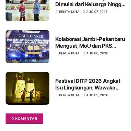
Dimulai dari Keluarga hingga
Ruang Publik yang Ramah
BERITA KOTA
AUG 07, 2026
Kolaborasi Jambi-Pekanbaru
Menguat, MoU dan PKS
Ditandatangani pada Gala
BERITA KOTA
AUG 06, 2026
Dinner GCMC IMT-GT ke-9
Tahun 2026
Festival DITP 2026 Angkat
Isu Lingkungan, Wawako
Diza Apresiasi Karya
BERITA KOTA
AUG 05, 2026
Seniman Jambi
0 KOMENTAR