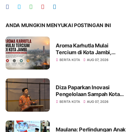
ANDA MUNGKIN MENYUKAI POSTINGAN INI
Aroma Karhutla Mulai
Tercium di Kota Jambi,
Warga Diminta Waspada
BERITA KOTA
AUG 07, 2026
Hadapi Puncak Kemarau
Diza Paparkan Inovasi
Pengelolaan Sampah Kota
Jambi di Forum UCLG
BERITA KOTA
AUG 07, 2026
ASPAC, Dorong Kolaborasi
Menuju Kota Berkelanjutan
Maulana: Perlindungan Anak