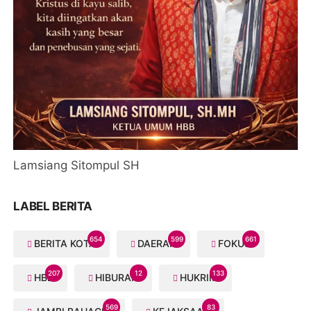
Lamsiang Sitompul SH
LABEL BERITA
654
599
661
BERITA KOTA
DAERAH
FOKUS
207
12
133
HBB
HIBURAN
HUKRIM
569
83