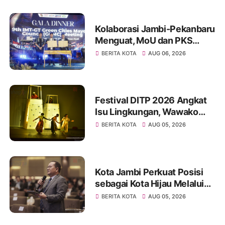
Kolaborasi Jambi-Pekanbaru
Menguat, MoU dan PKS
Ditandatangani pada Gala
BERITA KOTA
AUG 06, 2026
Dinner GCMC IMT-GT ke-9
Tahun 2026
Festival DITP 2026 Angkat
Isu Lingkungan, Wawako
Diza Apresiasi Karya
BERITA KOTA
AUG 05, 2026
Seniman Jambi
Kota Jambi Perkuat Posisi
sebagai Kota Hijau Melalui
Forum Internasional IMT-GT
BERITA KOTA
AUG 05, 2026
GCMC 2026