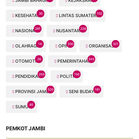
JAMBI BAHAGIA
KEJAKSAAN
30
102
KESEHATAN
LINTAS SUMATERA
291
226
NASIONAL
NUSANTARA
14
200
321
OLAHRAGA
OPINI
ORGANISASI
26
345
OTOMOTIF
PEMERINTAHAN
203
156
PENDIDIKAN
POLITIK
520
181
PROVINSI JAMBI
SENI BUDAYA
85
SUMUT
PEMKOT JAMBI