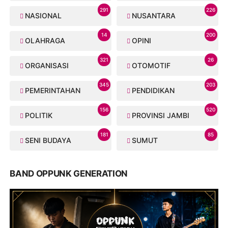
291
226
NASIONAL
NUSANTARA
14
200
OLAHRAGA
OPINI
321
26
ORGANISASI
OTOMOTIF
345
203
PEMERINTAHAN
PENDIDIKAN
156
520
POLITIK
PROVINSI JAMBI
181
85
SENI BUDAYA
SUMUT
BAND OPPUNK GENERATION