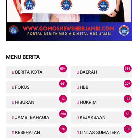
MENU BERITA
654
599
BERITA KOTA
DAERAH
661
207
FOKUS
HBB
12
133
HIBURAN
HUKRIM
569
83
JAMBI BAHAGIA
KEJAKSAAN
30
102
KESEHATAN
LINTAS SUMATERA