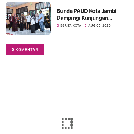
Bunda PAUD Kota Jambi
Dampingi Kunjungan
Kemendikdasmen, Perkuat
BERITA KOTA
AUG 05, 2026
Kolaborasi Wujudkan PAUD
Berkualitas dan Generasi
Emas 2045
0 KOMENTAR