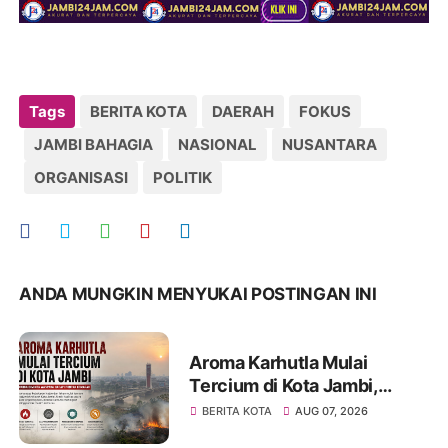
Tags
BERITA KOTA
DAERAH
FOKUS
JAMBI BAHAGIA
NASIONAL
NUSANTARA
ORGANISASI
POLITIK
ANDA MUNGKIN MENYUKAI POSTINGAN INI
Aroma Karhutla Mulai
Tercium di Kota Jambi,
Warga Diminta Waspada
BERITA KOTA
AUG 07, 2026
Hadapi Puncak Kemarau