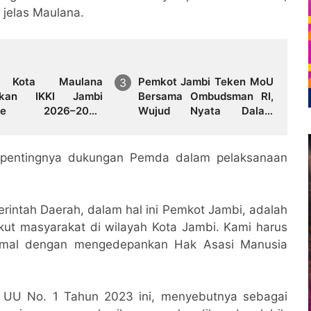
jelas Maulana.
 Kota Maulana
Pemkot Jambi Teken MoU
hkan IKKI Jambi
Bersama Ombudsman RI,
ode 2026–2031,
Wujud Nyata Dalam
at Persaudaraan dan
Meningkatkan Pelayanan
aborasi dalam
Publik
agaman
n pentingnya dukungan Pemda dalam pelaksanaan
merintah Daerah, dalam hal ini Pemkot Jambi, adalah
kut masyarakat di wilayah Kota Jambi. Kami harus
simal dengan mengedepankan Hak Asasi Manusia
i UU No. 1 Tahun 2023 ini, menyebutnya sebagai