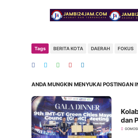
Tags
BERITA KOTA
DAERAH
FOKUS
ANDA MUNGKIN MENYUKAI POSTINGAN I
Kola
dan P
GCMC
GOMOS