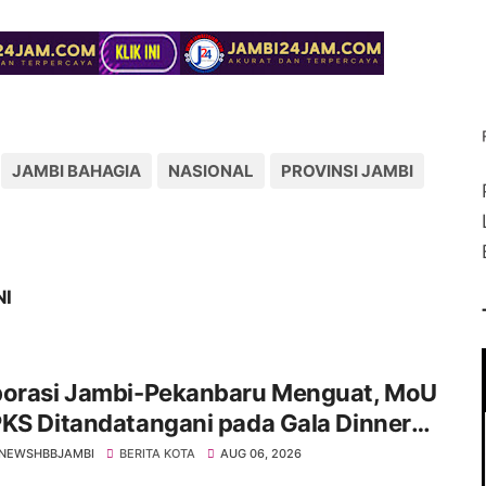
JAMBI BAHAGIA
NASIONAL
PROVINSI JAMBI
NI
borasi Jambi-Pekanbaru Menguat, MoU
KS Ditandatangani pada Gala Dinner
 IMT-GT ke-9 Tahun 2026
NEWSHBBJAMBI
BERITA KOTA
AUG 06, 2026