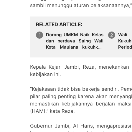
sambil menunggu aturan pelaksanaannya,” 
RELATED ARTICLE
Dorong UMKM Naik Kelas
Wali
dan berdaya Saing Wali
Kuku
Kota Maulana kukuhkan
Peri
35 kelompok UMKM
Perku
Binaan
Kol
Keber
Kepala Kejari Jambi, Reza, menekanka
kebijakan ini.
​”Kejaksaan tidak bisa bekerja sendiri. Pe
pilar paling penting karena akan menyang
memastikan kebijakannya berjalan mak
(HAM),” kata Reza.
Gubernur Jambi, Al Haris, mengapresias