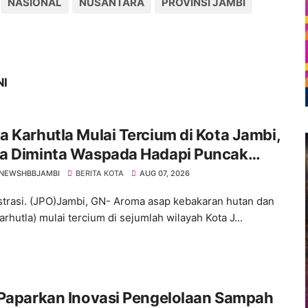
NASIONAL
NUSANTARA
PROVINSI JAMBI
NI
 Karhutla Mulai Tercium di Kota Jambi,
a Diminta Waspada Hadapi Puncak
rau
NEWSHBBJAMBI
BERITA KOTA
AUG 07, 2026
ustrasi. (JPO)Jambi, GN- Aroma asap kebakaran hutan dan
arhutla) mulai tercium di sejumlah wilayah Kota J...
 Paparkan Inovasi Pengelolaan Sampah