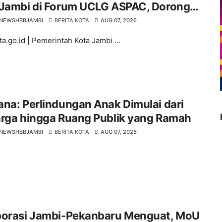
 Jambi di Forum UCLG ASPAC, Dorong
orasi Menuju Kota Berkelanjutan
NEWSHBBJAMBI
BERITA KOTA
AUG 07, 2026
a.go.id | Pemerintah Kota Jambi ...
na: Perlindungan Anak Dimulai dari
arga hingga Ruang Publik yang Ramah
NEWSHBBJAMBI
BERITA KOTA
AUG 07, 2026
borasi Jambi-Pekanbaru Menguat, MoU