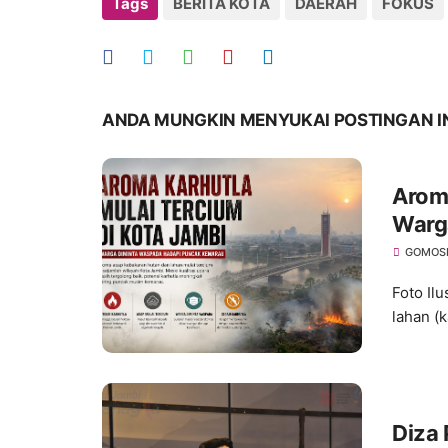
Tags
BERITA KOTA
DAERAH
FOKUS
ANDA MUNGKIN MENYUKAI POSTINGAN I
Aroma
Warg
Kema
GOMOS
Foto Il
lahan (k
Diza