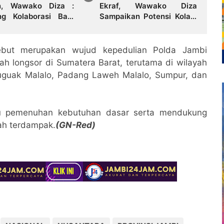
n, Wawako Diza :
Ekraf, Wawako Diza
ng Kolaborasi Bagi
Sampaikan Potensi Kolam
patan Pembangunan
Retensi Sebagai Industri
h
Ekonomi Kreatif
but merupakan wujud kepedulian Polda Jambi
h longsor di Sumatera Barat, terutama di wilayah
uguak Malalo, Padang Laweh Malalo, Sumpur, dan
tu pemenuhan kebutuhan dasar serta mendukung
ah terdampak.
(GN-Red)