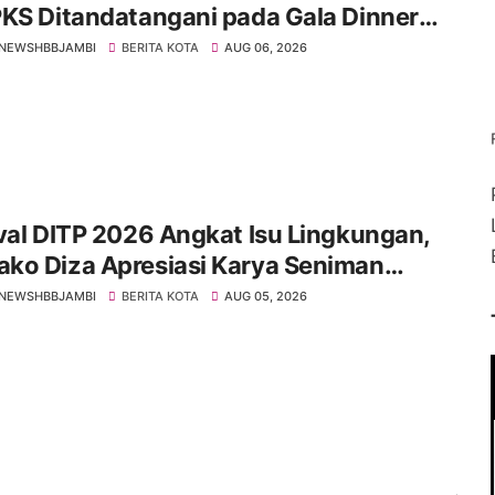
KS Ditandatangani pada Gala Dinner
 IMT-GT ke-9 Tahun 2026
NEWSHBBJAMBI
BERITA KOTA
AUG 06, 2026
val DITP 2026 Angkat Isu Lingkungan,
ko Diza Apresiasi Karya Seniman
i
NEWSHBBJAMBI
BERITA KOTA
AUG 05, 2026