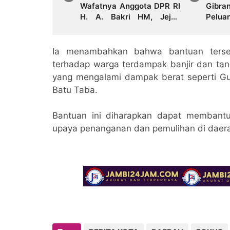
Wafatnya Anggota DPR RI
Gibra
H. A. Bakri HM, Jejak
Pelua
Pengabdian dan Duka
Perce
Mendalam Daerah
Daera
Ia menambahkan bahwa bantuan terse
terhadap warga terdampak banjir dan tana
yang mengalami dampak berat seperti G
Batu Taba.
Bantuan ini diharapkan dapat memban
upaya penanganan dan pemulihan di daer