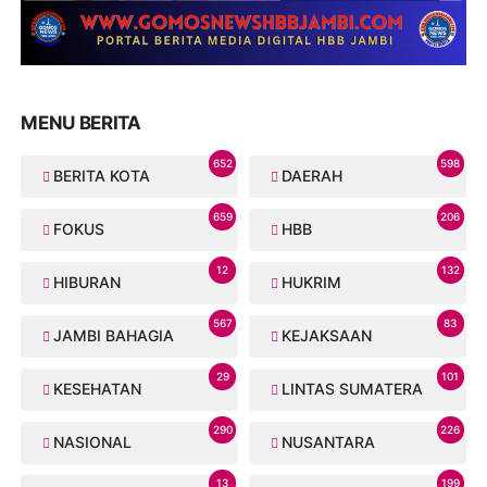
MENU BERITA
652
598
BERITA KOTA
DAERAH
659
206
FOKUS
HBB
12
132
HIBURAN
HUKRIM
567
83
JAMBI BAHAGIA
KEJAKSAAN
29
101
KESEHATAN
LINTAS SUMATERA
290
226
NASIONAL
NUSANTARA
13
199