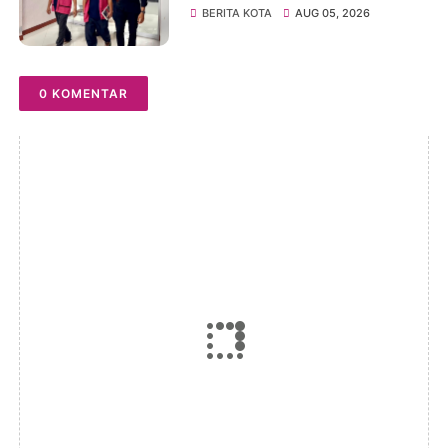
Pengadaan Tanah Akses
BERITA KOTA
AUG 05, 2026
Pelabuhan Ujung Jabung,
Dua Tersangka Diserahkan
ke Penuntut Umum
0 KOMENTAR