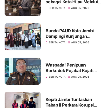
sebagai Kota Hijau Melalui
Forum Internasional IMT-GT
BERITA KOTA
AUG 05, 2026
GCMC 2026
Bunda PAUD Kota Jambi
Dampingi Kunjungan
Kemendikdasmen, Perkuat
BERITA KOTA
AUG 05, 2026
Kolaborasi Wujudkan PAUD
Berkualitas dan Generasi
Emas 2045
Waspada! Penipuan
Berkedok Pejabat Kejati
Jambi, Warga Diminta
BERITA KOTA
AUG 05, 2026
Segera Lapor Jika Dihubungi
Kejati Jambi Tuntaskan
Tahap II Perkara Korupsi