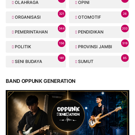
OLAHRAGA
OPINI
321
26
ORGANISASI
OTOMOTIF
344
203
PEMERINTAHAN
PENDIDIKAN
156
519
POLITIK
PROVINSI JAMBI
181
85
SENI BUDAYA
SUMUT
BAND OPPUNK GENERATION