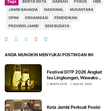
Tags
BERITA KOTA
DAERAH
FOKUS
HBB
JAMBI BAHAGIA
NASIONAL
NUSANTARA
OPINI
ORGANISASI
PENDIDIKAN
PROVINSI JAMBI
SENI BUDAYA
ANDA MUNGKIN MENYUKAI POSTINGAN INI
Festival DITP 2026 Angkat
Isu Lingkungan, Wawako
Diza Apresiasi Karya
BERITA KOTA
AUG 05, 2026
Seniman Jambi
Kota Jambi Perkuat Posisi