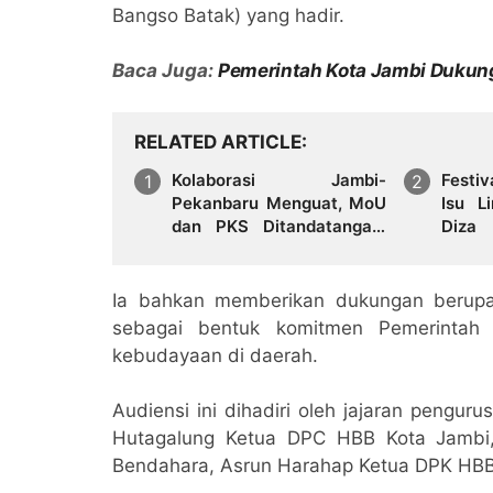
Bangso Batak) yang hadir.
Baca Juga:
Pemerintah Kota Jambi Dukun
RELATED ARTICLE
Kolaborasi Jambi-
Festi
Pekanbaru Menguat, MoU
Isu L
dan PKS Ditandatangani
Diza
pada Gala Dinner GCMC
Senim
IMT-GT ke-9 Tahun 2026
Ia bahkan memberikan dukungan berupa 
sebagai bentuk komitmen Pemerintah
kebudayaan di daerah.
Audiensi ini dihadiri oleh jajaran pengur
Hutagalung Ketua DPC HBB Kota Jambi, 
Bendahara, Asrun Harahap Ketua DPK HBB