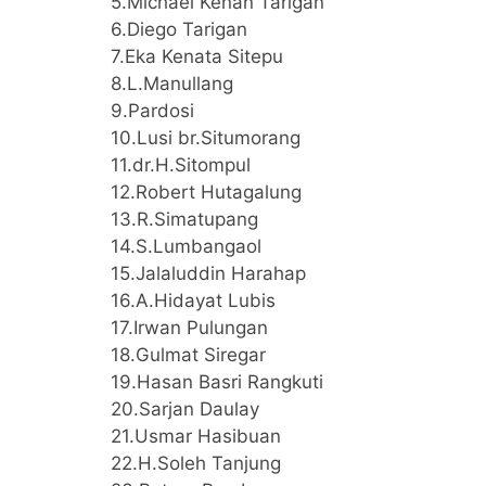
5.Michael Kenan Tarigan
6.Diego Tarigan
7.Eka Kenata Sitepu
8.L.Manullang
9.Pardosi
10.Lusi br.Situmorang
11.dr.H.Sitompul
12.Robert Hutagalung
13.R.Simatupang
14.S.Lumbangaol
15.Jalaluddin Harahap
16.A.Hidayat Lubis
17.Irwan Pulungan
18.Gulmat Siregar
19.Hasan Basri Rangkuti
20.Sarjan Daulay
21.Usmar Hasibuan
22.H.Soleh Tanjung