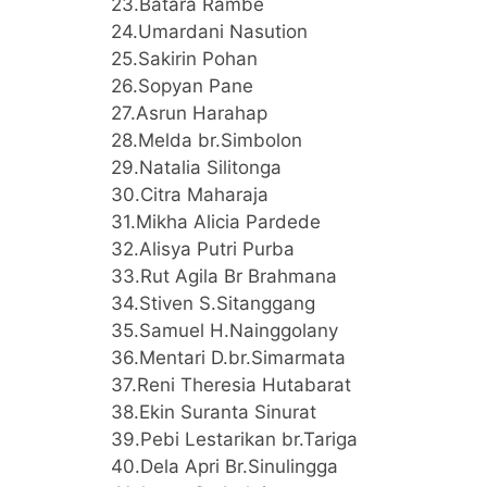
23.Batara Rambe
24.Umardani Nasution
25.Sakirin Pohan
26.Sopyan Pane
27.Asrun Harahap
28.Melda br.Simbolon
29.Natalia Silitonga
30.Citra Maharaja
31.Mikha Alicia Pardede
32.Alisya Putri Purba
33.Rut Agila Br Brahmana
34.Stiven S.Sitanggang
35.Samuel H.Nainggolany
36.Mentari D.br.Simarmata
37.Reni Theresia Hutabarat
38.Ekin Suranta Sinurat
39.Pebi Lestarikan br.Tariga
40.Dela Apri Br.Sinulingga