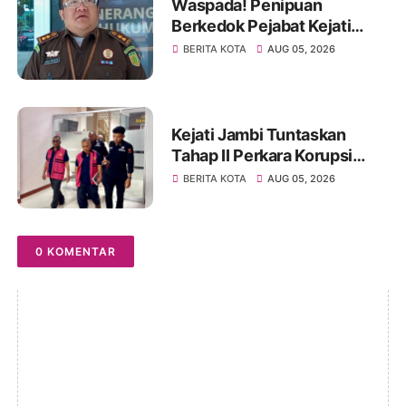
Waspada! Penipuan
Berkedok Pejabat Kejati
Jambi, Warga Diminta
BERITA KOTA
AUG 05, 2026
Segera Lapor Jika Dihubungi
Kejati Jambi Tuntaskan
Tahap II Perkara Korupsi
Pengadaan Tanah Akses
BERITA KOTA
AUG 05, 2026
Pelabuhan Ujung Jabung,
Dua Tersangka Diserahkan
ke Penuntut Umum
0 KOMENTAR