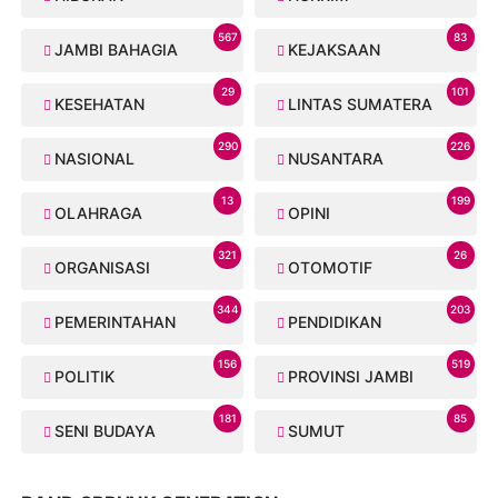
567
83
JAMBI BAHAGIA
KEJAKSAAN
29
101
KESEHATAN
LINTAS SUMATERA
290
226
NASIONAL
NUSANTARA
13
199
OLAHRAGA
OPINI
321
26
ORGANISASI
OTOMOTIF
344
203
PEMERINTAHAN
PENDIDIKAN
156
519
POLITIK
PROVINSI JAMBI
181
85
SENI BUDAYA
SUMUT