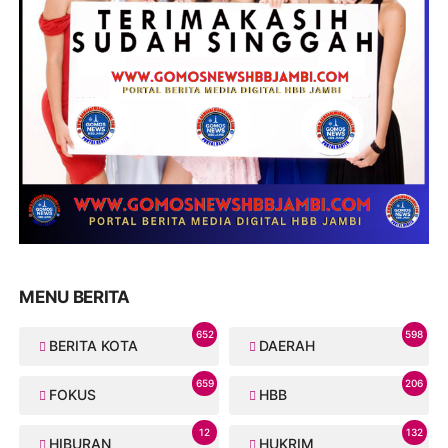
MENU BERITA
652
598
BERITA KOTA
DAERAH
659
206
FOKUS
HBB
12
132
HIBURAN
HUKRIM