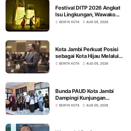
Festival DITP 2026 Angkat
Isu Lingkungan, Wawako
Diza Apresiasi Karya
BERITA KOTA
AUG 05, 2026
Seniman Jambi
Kota Jambi Perkuat Posisi
sebagai Kota Hijau Melalui
Forum Internasional IMT-GT
BERITA KOTA
AUG 05, 2026
GCMC 2026
Bunda PAUD Kota Jambi
Dampingi Kunjungan
Kemendikdasmen, Perkuat
BERITA KOTA
AUG 05, 2026
Kolaborasi Wujudkan PAUD
Berkualitas dan Generasi
Emas 2045