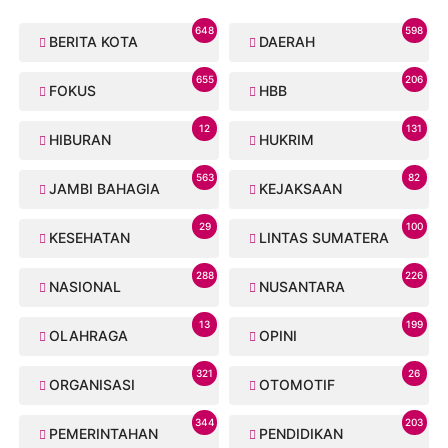
648
598
BERITA KOTA
DAERAH
655
206
FOKUS
HBB
12
131
HIBURAN
HUKRIM
563
82
JAMBI BAHAGIA
KEJAKSAAN
29
100
KESEHATAN
LINTAS SUMATERA
288
226
NASIONAL
NUSANTARA
13
199
OLAHRAGA
OPINI
321
26
ORGANISASI
OTOMOTIF
344
203
PEMERINTAHAN
PENDIDIKAN