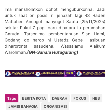
Ima mansholatkon dohot menguburkonna. Jadi
untuk saat on posisi ni jenazah lagi RS Raden
Mattaher. Ancogot manyogot Sabtu (29/11/2025)
sekitar Pukul 7 pagi baru dipataru tu perumahan
Garuda. Tarsonima pemberitahuan Sian Hami,
Godang do harop ni Ustadz Gabe Hasibuan
diharoronta sasudena. Wassalamu Alaikum
Warohmah.
(GN-Sahala Hutagalung)
Tags
BERITA KOTA
DAERAH
FOKUS
HBB
JAMBI BAHAGIA
ORGANISASI