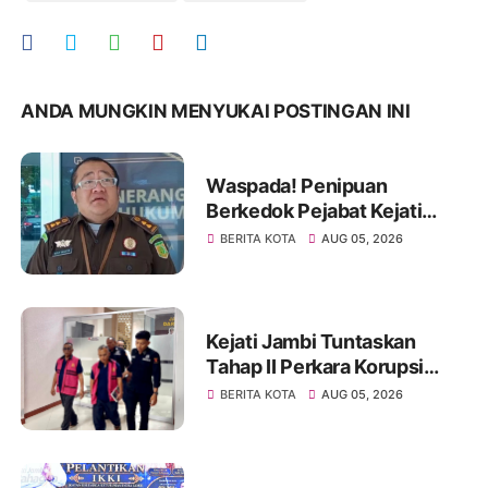
ANDA MUNGKIN MENYUKAI POSTINGAN INI
Waspada! Penipuan
Berkedok Pejabat Kejati
Jambi, Warga Diminta
BERITA KOTA
AUG 05, 2026
Segera Lapor Jika Dihubungi
Kejati Jambi Tuntaskan
Tahap II Perkara Korupsi
Pengadaan Tanah Akses
BERITA KOTA
AUG 05, 2026
Pelabuhan Ujung Jabung,
Dua Tersangka Diserahkan
ke Penuntut Umum