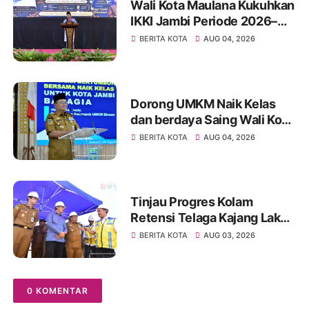
Wali Kota Maulana Kukuhkan
IKKI Jambi Periode 2026–
2031, Perkuat Persaudaraan
BERITA KOTA
AUG 04, 2026
dan Kolaborasi dalam
Keberagaman
Dorong UMKM Naik Kelas
dan berdaya Saing Wali Kota
Maulana kukuhkan 35
BERITA KOTA
AUG 04, 2026
kelompok UMKM Binaan
Tinjau Progres Kolam
Retensi Telaga Kajang Lako,
Wali Kota Maulana dan
BERITA KOTA
AUG 03, 2026
Komisi V DPR RI Optimistis
Kota Jambi Semakin Dekat
Bebas Banjir
0 KOMENTAR