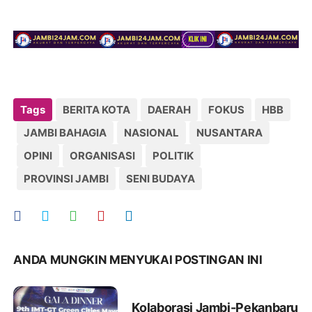
Tags
BERITA KOTA
DAERAH
FOKUS
HBB
JAMBI BAHAGIA
NASIONAL
NUSANTARA
OPINI
ORGANISASI
POLITIK
PROVINSI JAMBI
SENI BUDAYA
ANDA MUNGKIN MENYUKAI POSTINGAN INI
Kolaborasi Jambi-Pekanbaru