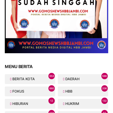
MENU BERITA
653
598
BERITA KOTA
DAERAH
660
206
FOKUS
HBB
12
132
HIBURAN
HUKRIM