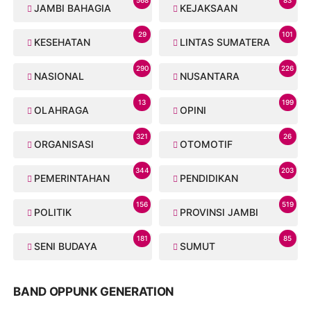
568
83
JAMBI BAHAGIA
KEJAKSAAN
29
101
KESEHATAN
LINTAS SUMATERA
290
226
NASIONAL
NUSANTARA
13
199
OLAHRAGA
OPINI
321
26
ORGANISASI
OTOMOTIF
344
203
PEMERINTAHAN
PENDIDIKAN
156
519
POLITIK
PROVINSI JAMBI
181
85
SENI BUDAYA
SUMUT
BAND OPPUNK GENERATION