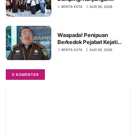
Kemendikdasmen, Perkuat
BERITA KOTA
AUG 05, 2026
Kolaborasi Wujudkan PAUD
Berkualitas dan Generasi
Emas 2045
Waspada! Penipuan
Berkedok Pejabat Kejati
Jambi, Warga Diminta
BERITA KOTA
AUG 05, 2026
Segera Lapor Jika Dihubungi
0 KOMENTAR