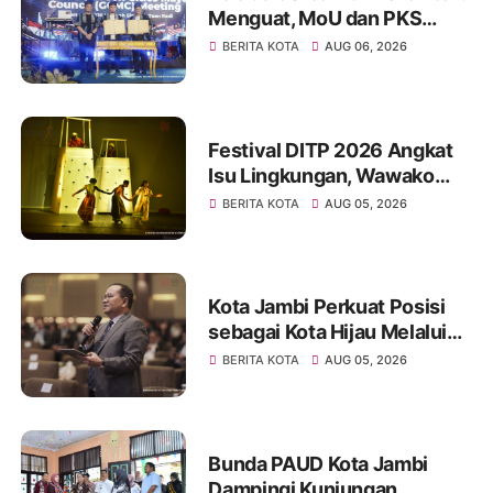
Menguat, MoU dan PKS
Ditandatangani pada Gala
BERITA KOTA
AUG 06, 2026
Dinner GCMC IMT-GT ke-9
Tahun 2026
Festival DITP 2026 Angkat
Isu Lingkungan, Wawako
Diza Apresiasi Karya
BERITA KOTA
AUG 05, 2026
Seniman Jambi
Kota Jambi Perkuat Posisi
sebagai Kota Hijau Melalui
Forum Internasional IMT-GT
BERITA KOTA
AUG 05, 2026
GCMC 2026
Bunda PAUD Kota Jambi
Dampingi Kunjungan