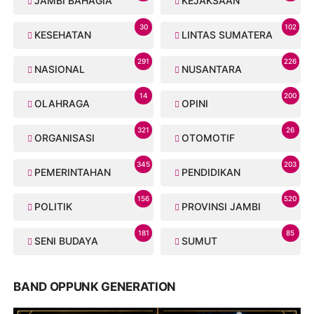
JAMBI BAHAGIA
KEJAKSAAN
30
102
KESEHATAN
LINTAS SUMATERA
291
226
NASIONAL
NUSANTARA
14
200
OLAHRAGA
OPINI
321
26
ORGANISASI
OTOMOTIF
345
203
PEMERINTAHAN
PENDIDIKAN
156
520
POLITIK
PROVINSI JAMBI
181
85
SENI BUDAYA
SUMUT
BAND OPPUNK GENERATION