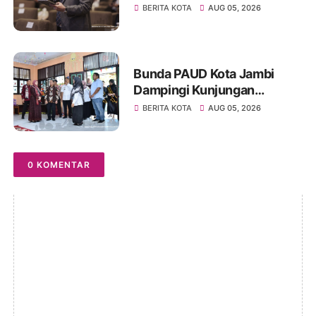
Forum Internasional IMT-GT
BERITA KOTA
AUG 05, 2026
GCMC 2026
Bunda PAUD Kota Jambi
Dampingi Kunjungan
Kemendikdasmen, Perkuat
BERITA KOTA
AUG 05, 2026
Kolaborasi Wujudkan PAUD
Berkualitas dan Generasi
Emas 2045
0 KOMENTAR