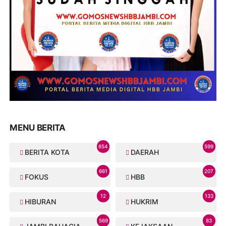
MENU BERITA
654
599
BERITA KOTA
DAERAH
661
207
FOKUS
HBB
12
133
HIBURAN
HUKRIM
569
83