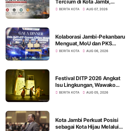
Tercium di Kota Jambi,
Warga Diminta Waspada
BERITA KOTA
AUG 07, 2026
Hadapi Puncak Kemarau
Kolaborasi Jambi-Pekanbaru
Menguat, MoU dan PKS
Ditandatangani pada Gala
BERITA KOTA
AUG 06, 2026
Dinner GCMC IMT-GT ke-9
Tahun 2026
Festival DITP 2026 Angkat
Isu Lingkungan, Wawako
Diza Apresiasi Karya
BERITA KOTA
AUG 05, 2026
Seniman Jambi
Kota Jambi Perkuat Posisi
sebagai Kota Hijau Melalui