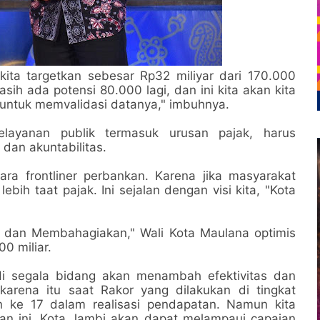
kita targetkan sebesar Rp32 miliyar dari 170.000
h ada potensi 80.000 lagi, dan ini kita akan kita
untuk memvalidasi datanya," imbuhnya.
ayanan publik termasuk urusan pajak, harus
an akuntabilitas.
ara frontliner perbankan. Karena jika masyarakat
bih taat pajak. Ini sejalan dengan visi kita, "Kota
 dan Membahagiakan," Wali Kota Maulana optimis
0 miliar.
 di segala bidang akan menambah efektivitas dan
arena itu saat Rakor yang dilakukan di tingkat
n ke 17 dalam realisasi pendapatan. Namun kita
kan ini, Kota Jambi akan dapat melampaui capaian