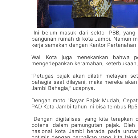
"Ini belum masuk dari sektor PBB, yang 
bangunan rumah di kota Jambi. Namun masi
kerja samakan dengan Kantor Pertanahan 
Wali Kota juga menekankan bahwa pel
mengedepankan keramahan, keterbukaan, d
“Petugas pajak akan dilatih melayani set
bahagia saat dilayani, maka mereka akan le
Jambi Bahagia,” ucapnya.
Dengan moto "Bayar Pajak Mudah, Cepat
PAD Kota Jambi tahun ini bisa tembus Rp50
"Dengan digitalisasi yang kita terapkan
potensi dalam pemungutan pajak. Oleh k
nasional kota Jambi berada pada uruta
optimis dengan perbaikan yang kita laku