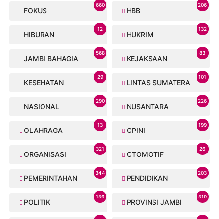
660
206
FOKUS
HBB
12
132
HIBURAN
HUKRIM
568
83
JAMBI BAHAGIA
KEJAKSAAN
29
101
KESEHATAN
LINTAS SUMATERA
290
226
NASIONAL
NUSANTARA
13
199
OLAHRAGA
OPINI
321
26
ORGANISASI
OTOMOTIF
344
203
PEMERINTAHAN
PENDIDIKAN
156
519
POLITIK
PROVINSI JAMBI