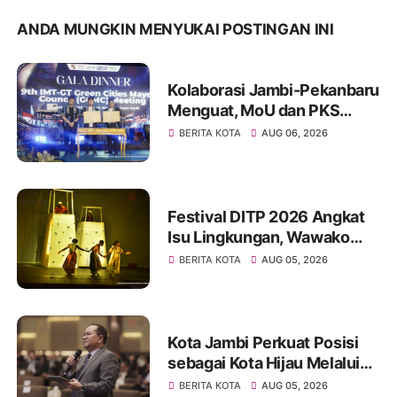
ANDA MUNGKIN MENYUKAI POSTINGAN INI
Kolaborasi Jambi-Pekanbaru
Menguat, MoU dan PKS
Ditandatangani pada Gala
BERITA KOTA
AUG 06, 2026
Dinner GCMC IMT-GT ke-9
Tahun 2026
Festival DITP 2026 Angkat
Isu Lingkungan, Wawako
Diza Apresiasi Karya
BERITA KOTA
AUG 05, 2026
Seniman Jambi
Kota Jambi Perkuat Posisi
sebagai Kota Hijau Melalui
Forum Internasional IMT-GT
BERITA KOTA
AUG 05, 2026