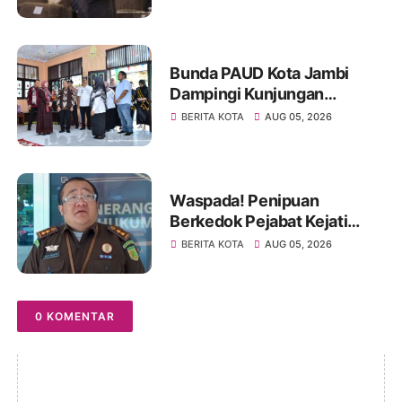
GCMC 2026
Bunda PAUD Kota Jambi
Dampingi Kunjungan
Kemendikdasmen, Perkuat
BERITA KOTA
AUG 05, 2026
Kolaborasi Wujudkan PAUD
Berkualitas dan Generasi
Emas 2045
Waspada! Penipuan
Berkedok Pejabat Kejati
Jambi, Warga Diminta
BERITA KOTA
AUG 05, 2026
Segera Lapor Jika Dihubungi
0 KOMENTAR